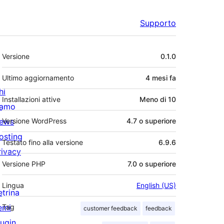
Supporto
Meta
Versione
0.1.0
Ultimo aggiornamento
4 mesi
fa
hi
Installazioni attive
Meno di 10
iamo
ews
Versione WordPress
4.7 o superiore
osting
Testato fino alla versione
6.9.6
rivacy
Versione PHP
7.0 o superiore
Lingua
English (US)
etrina
emi
Tag
customer feedback
feedback
lugin