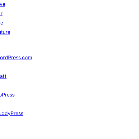
ive
or
he
uture
ordPress.com
↗
att
↗
bPress
↗
uddyPress
↗