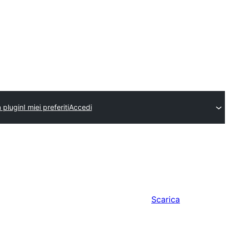
n plugin
I miei preferiti
Accedi
Scarica