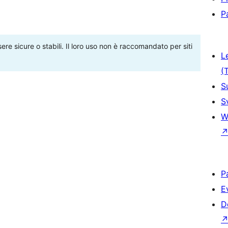
P
re sicure o stabili. Il loro uso non è raccomandato per siti
L
(
S
S
W
P
E
D