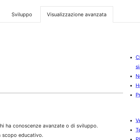
Sviluppo
Visualizzazione avanzata
C
s
N
H
P
V
hi ha conoscenze avanzate o di sviluppo.
T
 a scopo educativo.
P