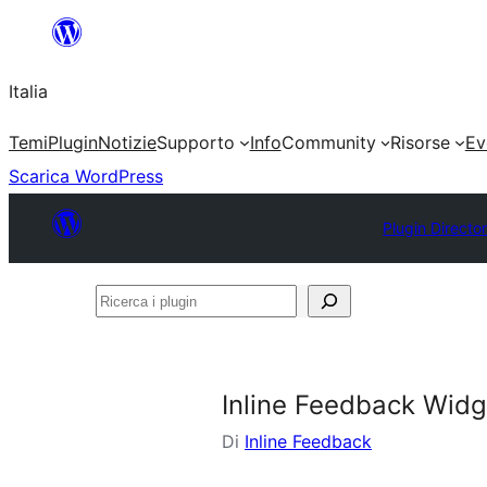
Vai
al
Italia
contenuto
Temi
Plugin
Notizie
Supporto
Info
Community
Risorse
Ev
Scarica WordPress
Plugin Directo
Ricerca
i
plugin
Inline Feedback Widg
Di
Inline Feedback