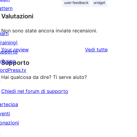
user feedback
widget
attern
Valutazioni
Non sono state ancora inviate recensioni.
earn
Training)
le
Your review
Vedi tutte
upporto
recensioni
viluppo
Supporto
ordPress.tv
Hai qualcosa da dire? Ti serve aiuto?
↗
Chiedi nel forum di supporto
artecipa
venti
onazioni
↗