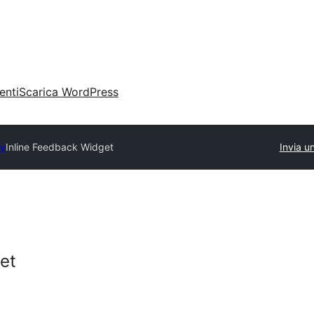
enti
Scarica WordPress
ry
Inline Feedback Widget
Invia u
et