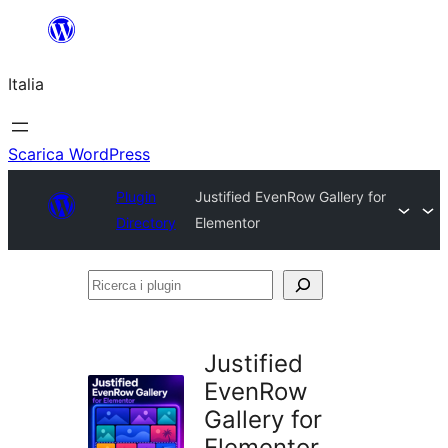
Vai
al
Italia
contenuto
Scarica WordPress
Plugin
Justified EvenRow Gallery for
Directory
Elementor
Ricerca
i
plugin
Justified
EvenRow
Gallery for
Elementor