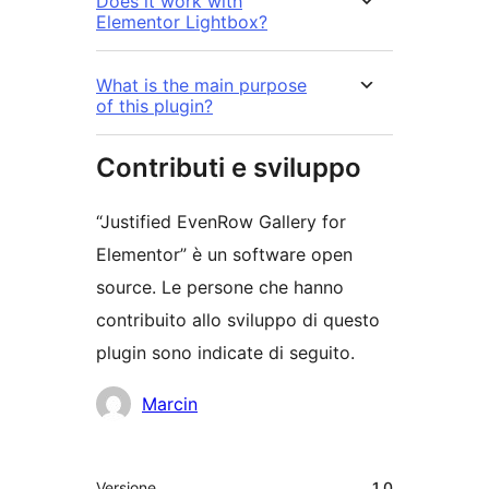
Does it work with
Elementor Lightbox?
What is the main purpose
of this plugin?
Contributi e sviluppo
“Justified EvenRow Gallery for
Elementor” è un software open
source. Le persone che hanno
contribuito allo sviluppo di questo
plugin sono indicate di seguito.
Collaboratori
Marcin
Meta
Versione
1.0