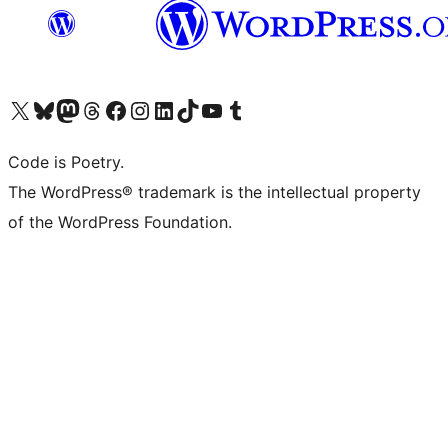
Visita il nostro account X (ex Twitter)
Visita il nostro account Bluesky
Visita il nostro account Mastodon
Visita il nostro account Threads
Visita la nostra pagina Facebook
Visita il nostro account Instagram
Visita il nostro account LinkedIn
Visita il nostro account TikTok
Visita il nostro canale YouTube
Visita il nostro account Tumblr
Code is Poetry.
The WordPress® trademark is the intellectual property
of the WordPress Foundation.