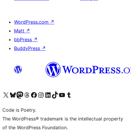
WordPress.com
↗
Matt
↗
bbPress
↗
BuddyPress
↗
Visita il nostro account X (ex Twitter)
Visita il nostro account Bluesky
Visita il nostro account Mastodon
Visita il nostro account Threads
Visita la nostra pagina Facebook
Visita il nostro account Instagram
Visita il nostro account LinkedIn
Visita il nostro account TikTok
Visita il nostro canale YouTube
Visita il nostro account Tumblr
Code is Poetry.
The WordPress® trademark is the intellectual property
of the WordPress Foundation.