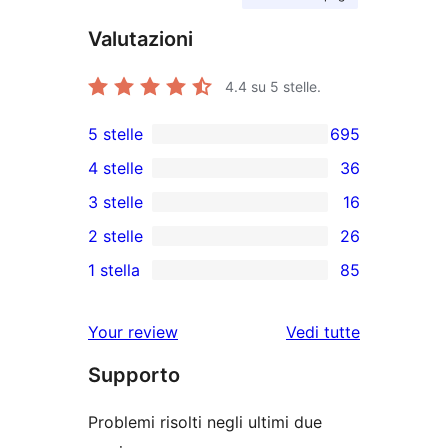
Valutazioni
4.4
su 5 stelle.
5 stelle
695
695
4 stelle
36
recensioni
36
3 stelle
16
a
recensioni
16
2 stelle
26
5-
a
recensioni
26
stelle
1 stella
85
4-
a
recensioni
85
stelle
3-
a
recensioni
le
Your review
Vedi tutte
stelle
2-
a
recensioni
stelle
Supporto
1-
stelle
Problemi risolti negli ultimi due