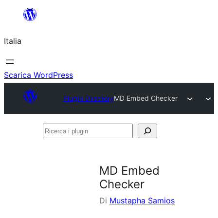
Vai
al
Italia
contenuto
Scarica WordPress
Plugin Directory
MD Embed Checker
Ricerca
i
plugin
MD Embed
Checker
Di
Mustapha Samios