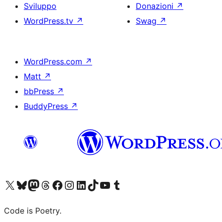
Sviluppo
Donazioni
↗
WordPress.tv
↗
Swag
↗
WordPress.com
↗
Matt
↗
bbPress
↗
BuddyPress
↗
Visita il nostro account X (ex Twitter)
Visita il nostro account Bluesky
Visita il nostro account Mastodon
Visita il nostro account Threads
Visita la nostra pagina Facebook
Visita il nostro account Instagram
Visita il nostro account LinkedIn
Visita il nostro account TikTok
Visita il nostro canale YouTube
Visita il nostro account Tumblr
Code is Poetry.