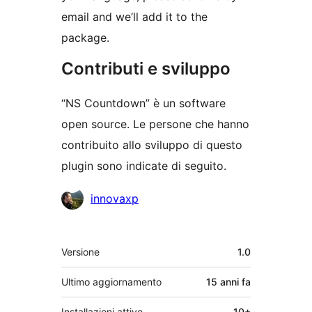
email and we’ll add it to the
package.
Contributi e sviluppo
“NS Countdown” è un software
open source. Le persone che hanno
contribuito allo sviluppo di questo
plugin sono indicate di seguito.
Collaboratori
innovaxp
Meta
Versione
1.0
Ultimo aggiornamento
15 anni
fa
Installazioni attive
10+