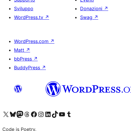
Sviluppo
Donazioni
↗
WordPress.tv
↗
Swag
↗
WordPress.com
↗
Matt
↗
bbPress
↗
BuddyPress
↗
Visita il nostro account X (ex Twitter)
Visita il nostro account Bluesky
Visita il nostro account Mastodon
Visita il nostro account Threads
Visita la nostra pagina Facebook
Visita il nostro account Instagram
Visita il nostro account LinkedIn
Visita il nostro account TikTok
Visita il nostro canale YouTube
Visita il nostro account Tumblr
Code is Poetry.