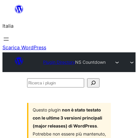
Vai
al
Italia
contenuto
Scarica WordPress
Plugin Directory
NS Countdown
Ricerca
i
plugin
Questo plugin
non è stato testato
con le ultime 3 versioni principali
(major releases) di WordPress
.
Potrebbe non essere più mantenuto,