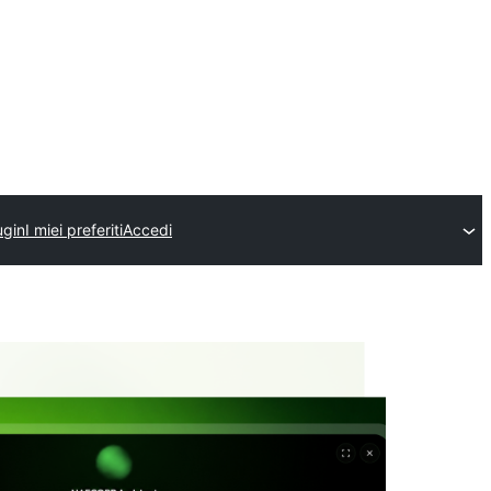
ugin
I miei preferiti
Accedi