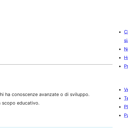
C
s
N
H
P
V
hi ha conoscenze avanzate o di sviluppo.
T
 a scopo educativo.
P
P