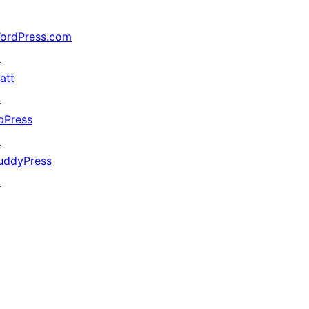
ordPress.com
↗
att
↗
bPress
↗
uddyPress
↗