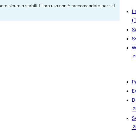
re sicure o stabili. Il loro uso non è raccomandato per siti
L
(
S
S
W
P
E
D
S