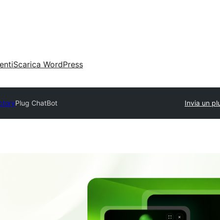
enti
Scarica WordPress
ctory
Plug ChatBot
Invia un pl