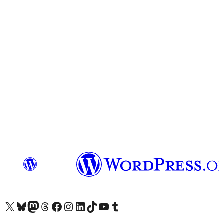
Visita il nostro account X (ex Twitter)
Visita il nostro account Bluesky
Visita il nostro account Mastodon
Visita il nostro account Threads
Visita la nostra pagina Facebook
Visita il nostro account Instagram
Visita il nostro account LinkedIn
Visita il nostro account TikTok
Visita il nostro canale YouTube
Visita il nostro account Tumblr