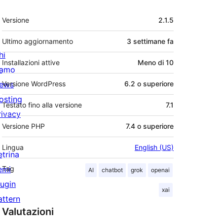
Meta
Versione
2.1.5
Ultimo aggiornamento
3 settimane
fa
hi
Installazioni attive
Meno di 10
iamo
ews
Versione WordPress
6.2 o superiore
osting
Testato fino alla versione
7.1
rivacy
Versione PHP
7.4 o superiore
Lingua
English (US)
etrina
emi
Tag
AI
chatbot
grok
openai
lugin
xai
attern
Valutazioni