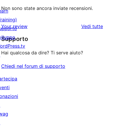
Non sono state ancora inviate recensioni.
earn
Training)
le
Your review
Vedi tutte
upporto
recensioni
viluppo
Supporto
ordPress.tv
Hai qualcosa da dire? Ti serve aiuto?
↗
Chiedi nel forum di supporto
artecipa
venti
onazioni
↗
wag
↗