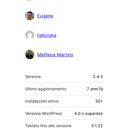
Eugene
helloluke
Matheus Martins
Meta
Versione
2.4.3
Ultimo aggiornamento
7 anni
fa
Installazioni attive
30+
Versione WordPress
4.0 o superiore
Testato fino alla versione
5.1.22