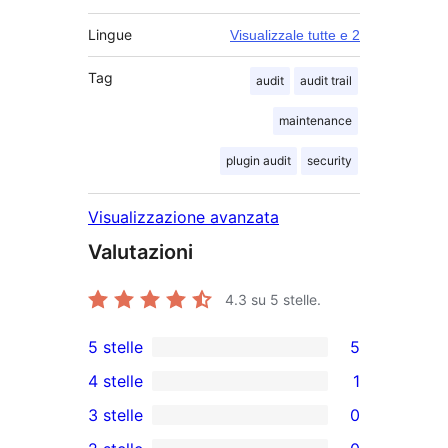
Lingue
Visualizzale tutte e 2
Tag
audit
audit trail
maintenance
plugin audit
security
Visualizzazione avanzata
Valutazioni
4.3
su 5 stelle.
5 stelle
5
5
4 stelle
1
recensioni
1
3 stelle
0
a
4-
0