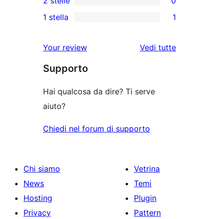
2 stelle
0
5-
recensioni
recensioni
0
stelle
1 stella
1
a
a
recensioni
1
stelle
3-
a
1-
Your review
Vedi tutte
stelle
2-
recensioni
le
stelle
Supporto
a
recensioni
stelle
Hai qualcosa da dire? Ti serve
aiuto?
Chiedi nel forum di supporto
Chi siamo
Vetrina
News
Temi
Hosting
Plugin
Privacy
Pattern