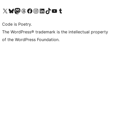
Visita il nostro account X (ex Twitter)
Visita il nostro account Bluesky
Visita il nostro account Mastodon
Visita il nostro account Threads
Visita la nostra pagina Facebook
Visita il nostro account Instagram
Visita il nostro account LinkedIn
Visita il nostro account TikTok
Visita il nostro canale YouTube
Visita il nostro account Tumblr
Code is Poetry.
The WordPress® trademark is the intellectual property
of the WordPress Foundation.