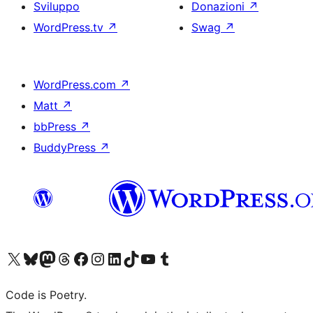
Sviluppo
Donazioni
↗
WordPress.tv
↗
Swag
↗
WordPress.com
↗
Matt
↗
bbPress
↗
BuddyPress
↗
Visita il nostro account X (ex Twitter)
Visita il nostro account Bluesky
Visita il nostro account Mastodon
Visita il nostro account Threads
Visita la nostra pagina Facebook
Visita il nostro account Instagram
Visita il nostro account LinkedIn
Visita il nostro account TikTok
Visita il nostro canale YouTube
Visita il nostro account Tumblr
Code is Poetry.