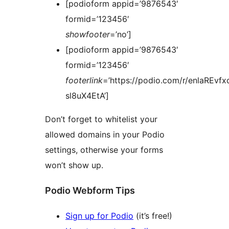
[podioform appid=’9876543′
formid=’123456′
showfooter
=’no’]
[podioform appid=’9876543′
formid=’123456′
footerlink
=’https://podio.com/r/enlaREvf
sl8uX4EtA’]
Don’t forget to whitelist your
allowed domains in your Podio
settings, otherwise your forms
won’t show up.
Podio Webform Tips
Sign up for Podio
(it’s free!)