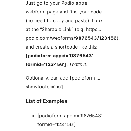
Just go to your Podio app’s
webform page and find your code
(no need to copy and paste). Look
at the “Sharable Link” (e.g. https…
podio.com/webforms/
9876543/123456
),
and create a shortcode like this:
[podioform appid=’9876543′
formid=’123456′]
.
That’s it.
Optionally, can add [podioform …
showfooter=’no’].
List of Examples
[podioform appid=’9876543′
formid=’123456′]