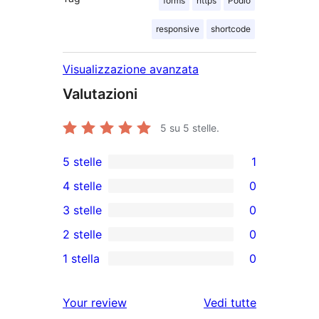
forms
https
Podio
responsive
shortcode
Visualizzazione avanzata
Valutazioni
5
su 5 stelle.
5 stelle
1
1
4 stelle
0
5-
0
3 stelle
0
recensioni
recensioni
0
2 stelle
0
a
a
recensioni
0
stelle
1 stella
0
4-
a
recensioni
0
stelle
3-
a
recensioni
Your review
Vedi tutte
stelle
2-
a