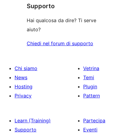
le
stelle
Supporto
1-
recensioni
stelle
Hai qualcosa da dire? Ti serve
aiuto?
Chiedi nel forum di supporto
Chi siamo
Vetrina
News
Temi
Hosting
Plugin
Privacy
Pattern
Learn (Training)
Partecipa
Supporto
Eventi