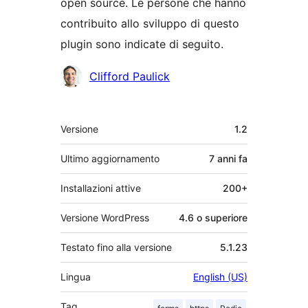
open source. Le persone che hanno
contribuito allo sviluppo di questo
plugin sono indicate di seguito.
Collaboratori
Clifford Paulick
Meta
Versione
1.2
Ultimo aggiornamento
7 anni
fa
Installazioni attive
200+
Versione WordPress
4.6 o superiore
Testato fino alla versione
5.1.23
Lingua
English (US)
Tag