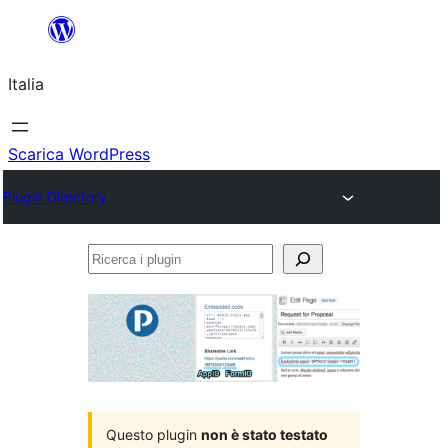
Vai
al
Italia
contenuto
Scarica WordPress
Plugin Directory
Ricerca
i
plugin
Questo plugin
non è stato testato