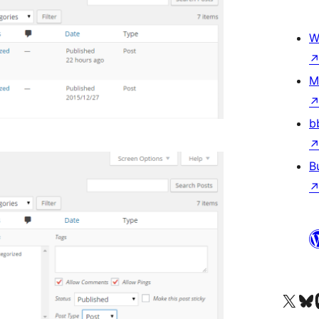
W
M
b
B
Visita il nostro accoun
Visita il n
Vi