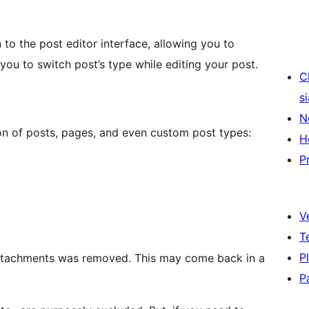
to the post editor interface, allowing you to
you to switch post’s type while editing your post.
C
s
N
on of posts, pages, and even custom post types:
H
P
V
T
P
 Attachments was removed. This may come back in a
P