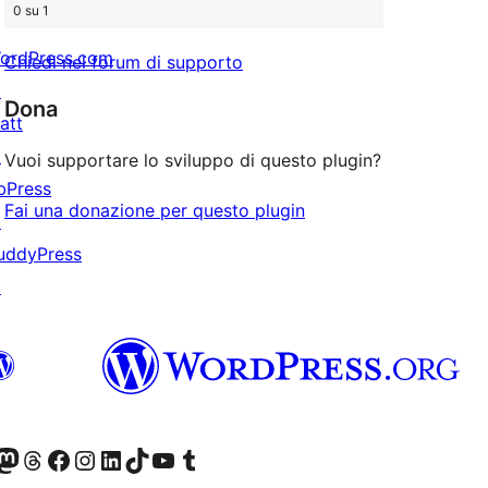
0 su 1
ordPress.com
Chiedi nel forum di supporto
↗
Dona
att
↗
Vuoi supportare lo sviluppo di questo plugin?
bPress
Fai una donazione per questo plugin
↗
uddyPress
↗
t X (ex Twitter)
ostro account Bluesky
sita il nostro account Mastodon
Visita il nostro account Threads
Visita la nostra pagina Facebook
Visita il nostro account Instagram
Visita il nostro account LinkedIn
Visita il nostro account TikTok
Visita il nostro canale YouTube
Visita il nostro account Tumblr