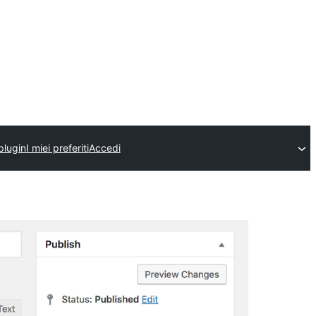
plugin
I miei preferiti
Accedi