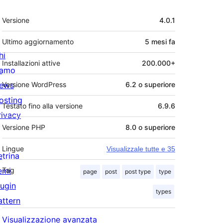
Meta
Versione
4.0.1
Ultimo aggiornamento
5 mesi
fa
hi
Installazioni attive
200.000+
iamo
ews
Versione WordPress
6.2 o superiore
osting
Testato fino alla versione
6.9.6
rivacy
Versione PHP
8.0 o superiore
Lingue
Visualizzale tutte e 35
etrina
emi
Tag
page
post
post type
type
lugin
types
attern
Visualizzazione avanzata