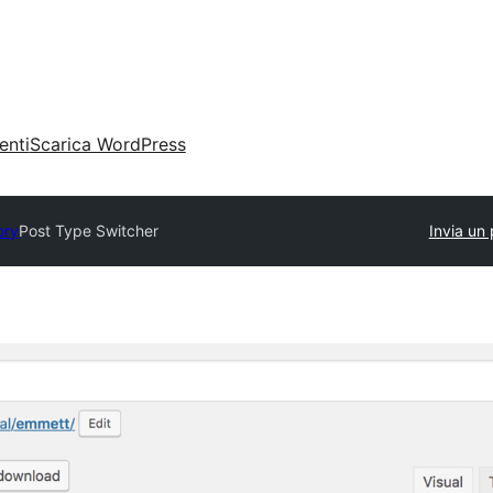
enti
Scarica WordPress
ory
Post Type Switcher
Invia un 