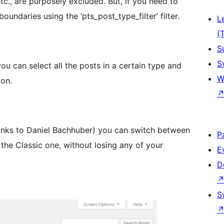
etc., are purposely excluded. But, if you need to
oundaries using the ‘pts_post_type_filter’ filter.
L
(
S
S
ou can select all the posts in a certain type and
W
ion.
anks to Daniel Bachhuber) you can switch between
P
 the Classic one, without losing any of your
E
D
S