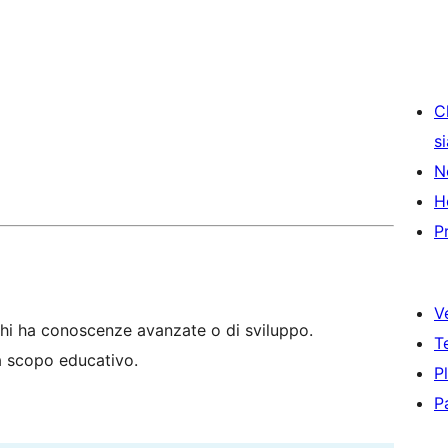
C
s
N
H
P
V
hi ha conoscenze avanzate o di sviluppo.
T
 a scopo educativo.
P
P