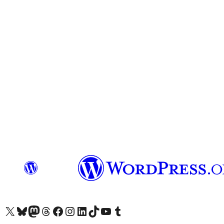
Visita il nostro account X (ex Twitter)
Visita il nostro account Bluesky
Visita il nostro account Mastodon
Visita il nostro account Threads
Visita la nostra pagina Facebook
Visita il nostro account Instagram
Visita il nostro account LinkedIn
Visita il nostro account TikTok
Visita il nostro canale YouTube
Visita il nostro account Tumblr