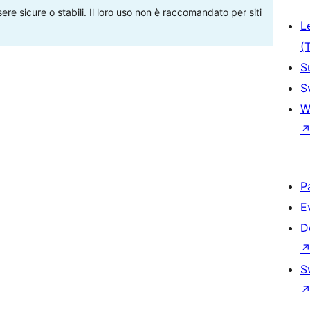
re sicure o stabili. Il loro uso non è raccomandato per siti
L
(
S
S
W
P
E
D
S