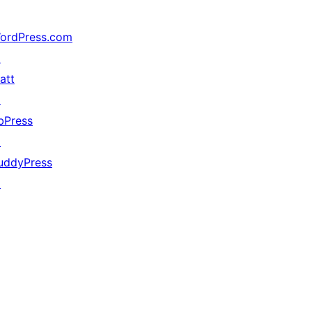
ordPress.com
↗
att
↗
bPress
↗
uddyPress
↗