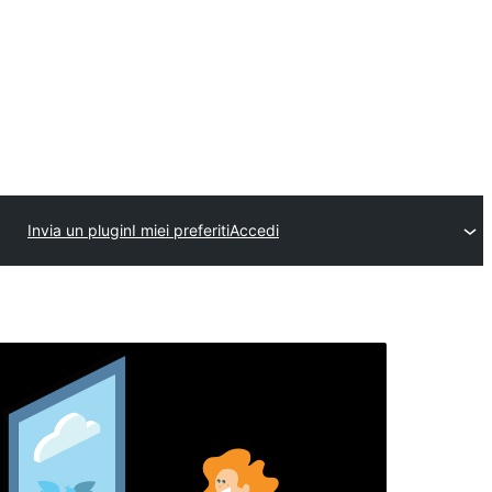
Invia un plugin
I miei preferiti
Accedi