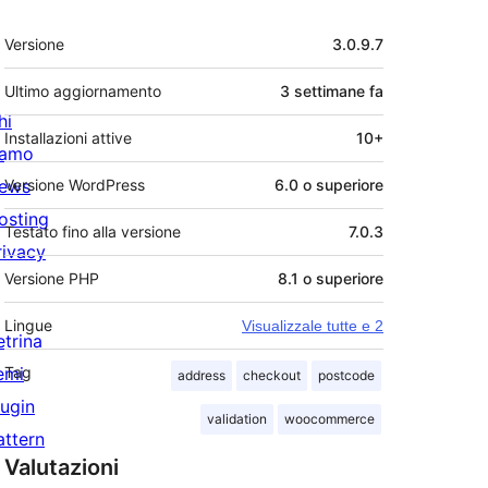
Meta
Versione
3.0.9.7
Ultimo aggiornamento
3 settimane
fa
hi
Installazioni attive
10+
iamo
ews
Versione WordPress
6.0 o superiore
osting
Testato fino alla versione
7.0.3
rivacy
Versione PHP
8.1 o superiore
Lingue
Visualizzale tutte e 2
etrina
emi
Tag
address
checkout
postcode
lugin
validation
woocommerce
attern
Valutazioni