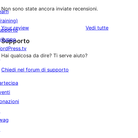
Non sono state ancora inviate recensioni.
earn
Training)
le
Your review
Vedi tutte
upporto
recensioni
viluppo
Supporto
ordPress.tv
Hai qualcosa da dire? Ti serve aiuto?
↗
Chiedi nel forum di supporto
artecipa
venti
onazioni
↗
wag
↗