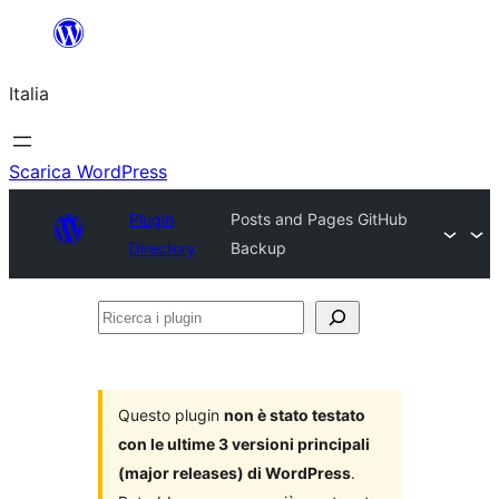
Vai
al
Italia
contenuto
Scarica WordPress
Plugin
Posts and Pages GitHub
Directory
Backup
Ricerca
i
plugin
Questo plugin
non è stato testato
con le ultime 3 versioni principali
(major releases) di WordPress
.