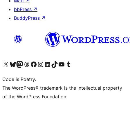
Matt
↗
bbPress
↗
BuddyPress
↗
Visita il nostro account X (ex Twitter)
Visita il nostro account Bluesky
Visita il nostro account Mastodon
Visita il nostro account Threads
Visita la nostra pagina Facebook
Visita il nostro account Instagram
Visita il nostro account LinkedIn
Visita il nostro account TikTok
Visita il nostro canale YouTube
Visita il nostro account Tumblr
Code is Poetry.
The WordPress® trademark is the intellectual property
of the WordPress Foundation.