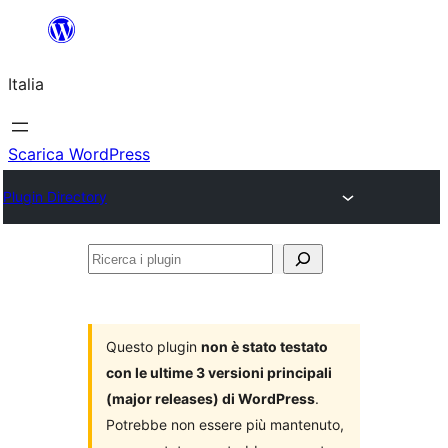
Vai
al
Italia
contenuto
Scarica WordPress
Plugin Directory
Ricerca
i
plugin
Questo plugin
non è stato testato
con le ultime 3 versioni principali
(major releases) di WordPress
.
Potrebbe non essere più mantenuto,