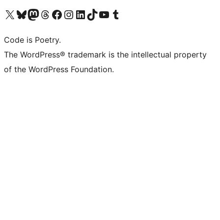
Visita il nostro account X (ex Twitter)
Visita il nostro account Bluesky
Visita il nostro account Mastodon
Visita il nostro account Threads
Visita la nostra pagina Facebook
Visita il nostro account Instagram
Visita il nostro account LinkedIn
Visita il nostro account TikTok
Visita il nostro canale YouTube
Visita il nostro account Tumblr
Code is Poetry.
The WordPress® trademark is the intellectual property
of the WordPress Foundation.