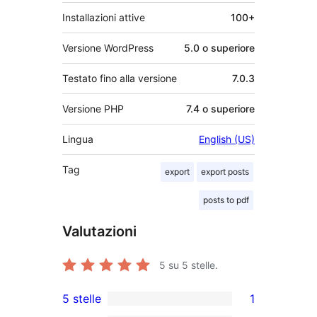
Installazioni attive
100+
Versione WordPress
5.0 o superiore
Testato fino alla versione
7.0.3
Versione PHP
7.4 o superiore
Lingua
English (US)
Tag
export
export posts
posts to pdf
Valutazioni
5
su 5 stelle.
5 stelle
1
1