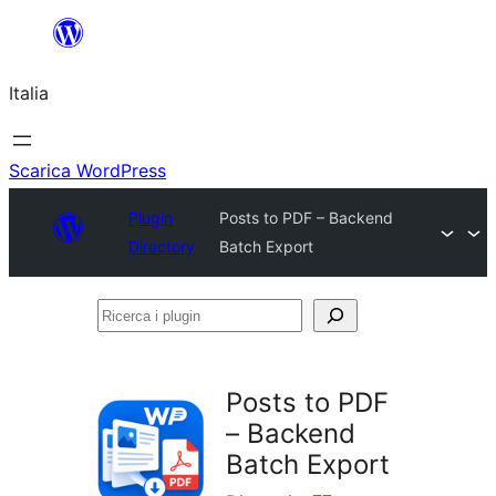
Vai
al
Italia
contenuto
Scarica WordPress
Plugin
Posts to PDF – Backend
Directory
Batch Export
Ricerca
i
plugin
Posts to PDF
– Backend
Batch Export