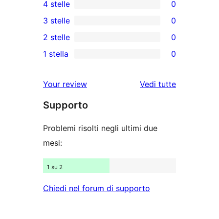
4 stelle
0
5-
0
3 stelle
0
recensioni
recensioni
0
2 stelle
0
a
a
recensioni
0
stelle
1 stella
0
4-
a
recensioni
0
stelle
3-
a
recensioni
le
Your review
Vedi tutte
stelle
2-
a
recensioni
stelle
Supporto
1-
stelle
Problemi risolti negli ultimi due
mesi:
1 su 2
Chiedi nel forum di supporto