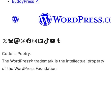
BuddyPress
↗
Visita il nostro account X (ex Twitter)
Visita il nostro account Bluesky
Visita il nostro account Mastodon
Visita il nostro account Threads
Visita la nostra pagina Facebook
Visita il nostro account Instagram
Visita il nostro account LinkedIn
Visita il nostro account TikTok
Visita il nostro canale YouTube
Visita il nostro account Tumblr
Code is Poetry.
The WordPress® trademark is the intellectual property
of the WordPress Foundation.