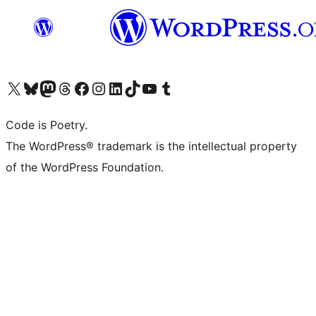
Visita il nostro account X (ex Twitter)
Visita il nostro account Bluesky
Visita il nostro account Mastodon
Visita il nostro account Threads
Visita la nostra pagina Facebook
Visita il nostro account Instagram
Visita il nostro account LinkedIn
Visita il nostro account TikTok
Visita il nostro canale YouTube
Visita il nostro account Tumblr
Code is Poetry.
The WordPress® trademark is the intellectual property
of the WordPress Foundation.