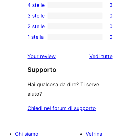
4 stelle
3
5-
3
3 stelle
0
recensioni
recensioni
0
2 stelle
0
a
a
recensioni
0
stelle
1 stella
0
4-
a
recensioni
0
stelle
3-
a
recensioni
le
Your review
Vedi tutte
stelle
2-
a
recensioni
stelle
Supporto
1-
stelle
Hai qualcosa da dire? Ti serve
aiuto?
Chiedi nel forum di supporto
Chi siamo
Vetrina