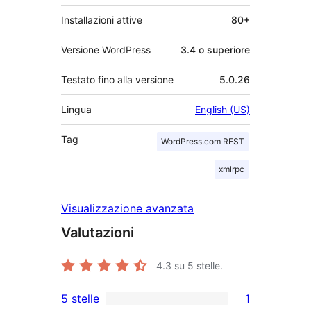
Installazioni attive
80+
Versione WordPress
3.4 o superiore
Testato fino alla versione
5.0.26
Lingua
English (US)
Tag
WordPress.com REST
xmlrpc
Visualizzazione avanzata
Valutazioni
4.3
su 5 stelle.
5 stelle
1
1