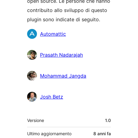
open source. Le persone che hanno
contribuito allo sviluppo di questo
plugin sono indicate di seguito.
Collaboratori
Automattic
Prasath Nadarajah
Mohammad Jangda
Josh Betz
Meta
Versione
1.0
Ultimo aggiornamento
8 anni
fa