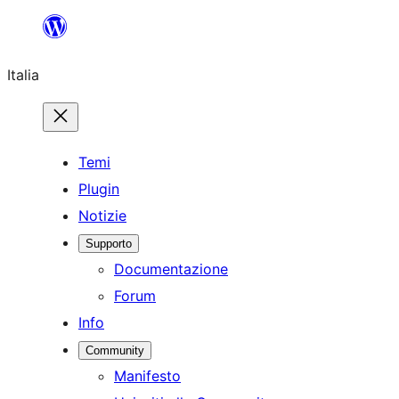
Vai
al
Italia
contenuto
Temi
Plugin
Notizie
Supporto
Documentazione
Forum
Info
Community
Manifesto