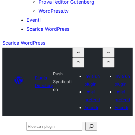
Prova l’editor Gutenberg
WordPress.tv
Eventi
Scarica WordPress
Scarica WordPress
Push
Invia un
Invia un
Plugin
Syndicati
plugin
plugin
Directory
on
I miei
I miei
preferiti
preferiti
Accedi
Accedi
Ricerca