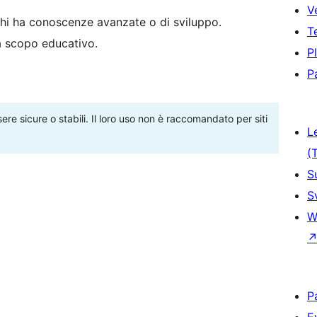
V
hi ha conoscenze avanzate o di sviluppo.
T
 a scopo educativo.
P
P
re sicure o stabili. Il loro uso non è raccomandato per siti
L
(
S
S
W
P