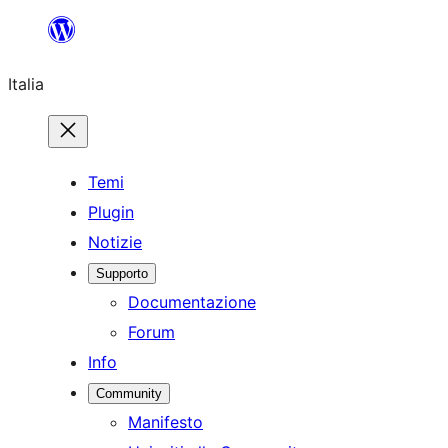
Vai
al
Italia
contenuto
Temi
Plugin
Notizie
Supporto
Documentazione
Forum
Info
Community
Manifesto