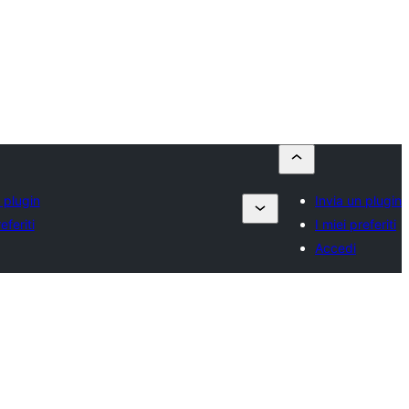
 plugin
Invia un plugin
eferiti
I miei preferiti
Accedi