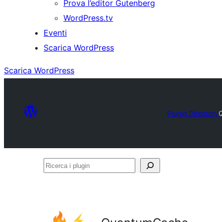
Prova l’editor Gutenberg
WordPress.tv
Eventi
Scarica WordPress
Scarica WordPress
Plugin Directory
Ricerca
i
plugin