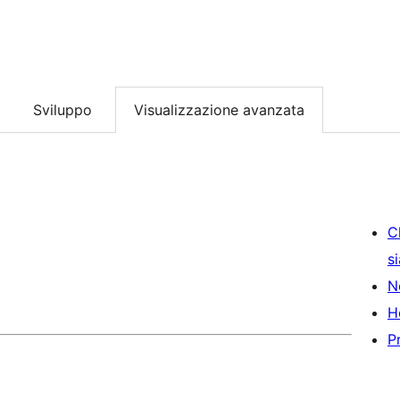
Sviluppo
Visualizzazione avanzata
C
s
N
H
P