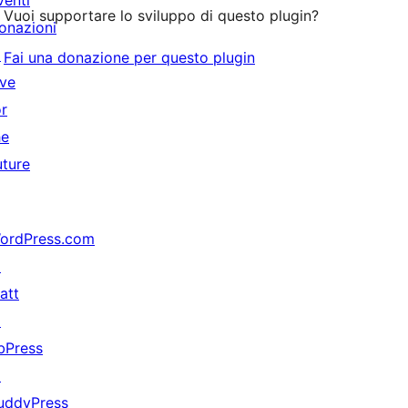
venti
Vuoi supportare lo sviluppo di questo plugin?
onazioni
↗
Fai una donazione per questo plugin
ive
or
he
uture
ordPress.com
↗
att
↗
bPress
↗
uddyPress