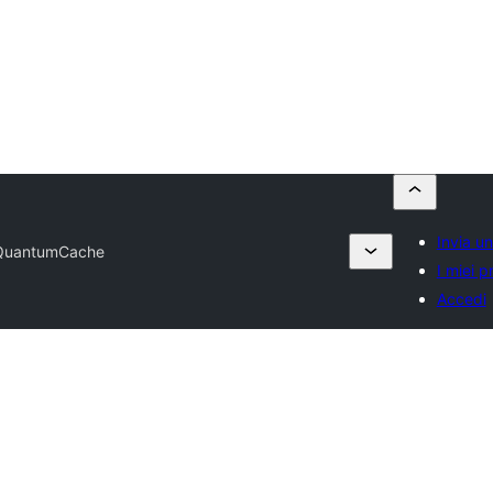
Invia un
QuantumCache
I miei pr
Accedi