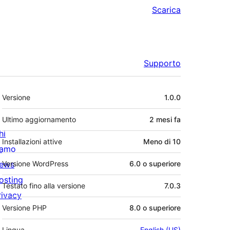
Scarica
Supporto
Meta
Versione
1.0.0
Ultimo aggiornamento
2 mesi
fa
hi
Installazioni attive
Meno di 10
iamo
ews
Versione WordPress
6.0 o superiore
osting
Testato fino alla versione
7.0.3
rivacy
Versione PHP
8.0 o superiore
Lingua
English (US)