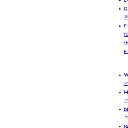
E
D
F
f
t
F
W
M
b
B