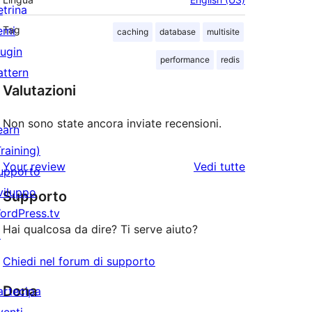
etrina
emi
Tag
caching
database
multisite
lugin
performance
redis
attern
Valutazioni
Non sono state ancora inviate recensioni.
earn
Training)
le
Your review
Vedi tutte
upporto
recensioni
viluppo
Supporto
ordPress.tv
Hai qualcosa da dire? Ti serve aiuto?
↗
Chiedi nel forum di supporto
Dona
artecipa