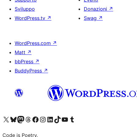
Sviluppo
Donazioni
↗
WordPress.tv
↗
Swag
↗
WordPress.com
↗
Matt
↗
bbPress
↗
BuddyPress
↗
Visita il nostro account X (ex Twitter)
Visita il nostro account Bluesky
Visita il nostro account Mastodon
Visita il nostro account Threads
Visita la nostra pagina Facebook
Visita il nostro account Instagram
Visita il nostro account LinkedIn
Visita il nostro account TikTok
Visita il nostro canale YouTube
Visita il nostro account Tumblr
Code is Poetry.