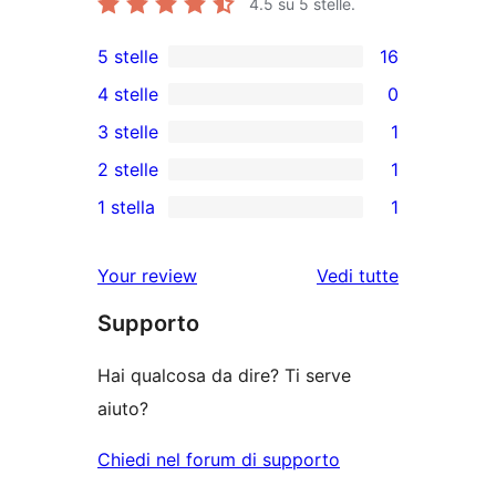
4.5
su 5 stelle.
5 stelle
16
16
4 stelle
0
recensioni
0
3 stelle
1
a
recensioni
1
2 stelle
1
5-
a
3-
1
stelle
1 stella
1
4-
recensioni
2-
1
stelle
a
recensioni
1-
Your review
Vedi tutte
stelle
a
recensioni
le
stelle
Supporto
a
recensioni
stelle
Hai qualcosa da dire? Ti serve
aiuto?
Chiedi nel forum di supporto