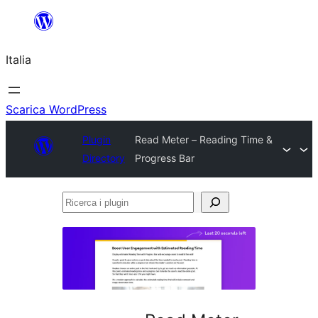
Vai
al
Italia
contenuto
Scarica WordPress
Plugin
Read Meter – Reading Time &
Directory
Progress Bar
Ricerca
i
plugin