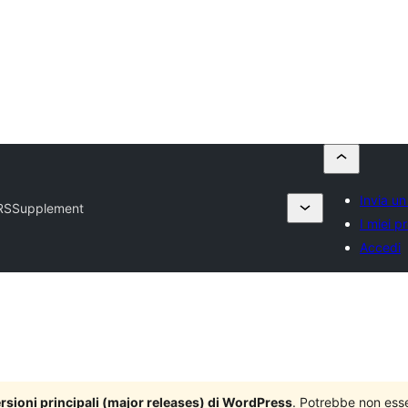
Invia un
RSSupplement
I miei pr
Accedi
versioni principali (major releases) di WordPress
. Potrebbe non ess