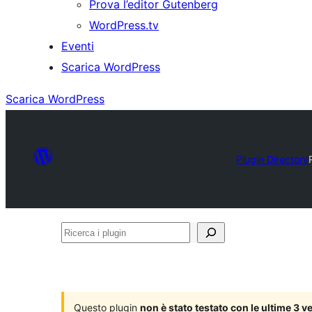
Prova l’editor Gutenberg
WordPress.tv
Eventi
Scarica WordPress
Scarica WordPress
Plugin Directory
Ricerca
i
plugin
Questo plugin
non è stato testato con le ultime 3 