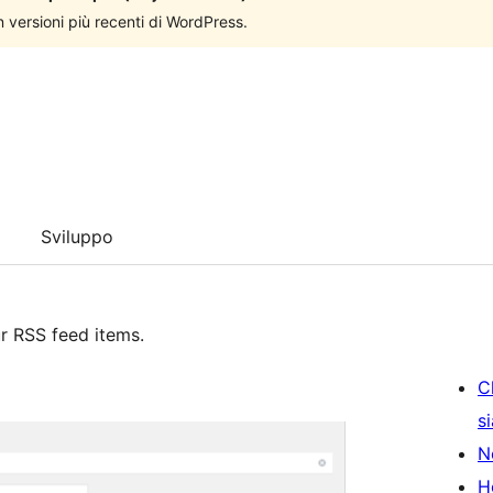
n versioni più recenti di WordPress.
Sviluppo
r RSS feed items.
C
s
N
H