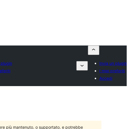
 plugin
Invia un plugin
eferiti
I miei preferiti
Accedi
ere più mantenuto, o supportato, e potrebbe