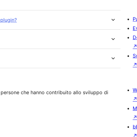
P
 plugin?
E
D
S
W
persone che hanno contribuito allo sviluppo di
M
b