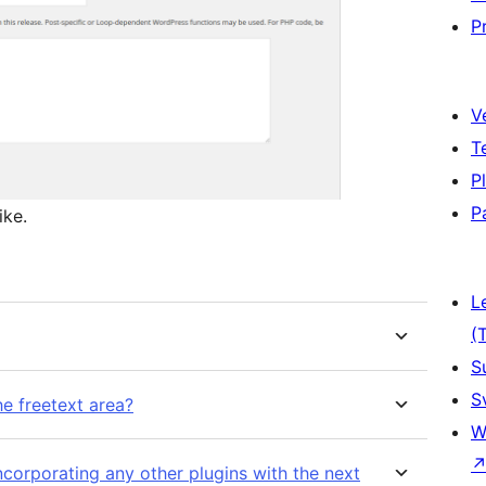
P
V
T
P
P
ike.
L
(
S
S
he freetext area?
W
corporating any other plugins with the next