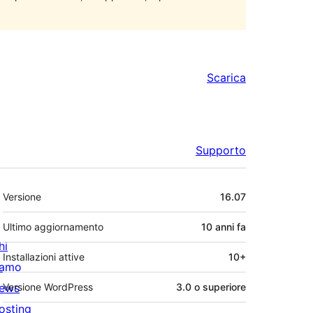
Scarica
Supporto
Meta
Versione
16.07
Ultimo aggiornamento
10 anni
fa
hi
Installazioni attive
10+
iamo
ews
Versione WordPress
3.0 o superiore
osting