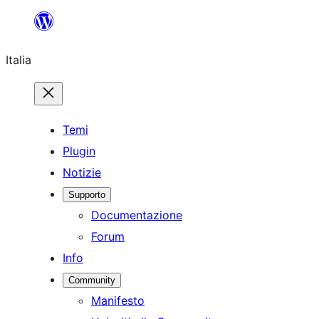
Vai
al
Italia
contenuto
Temi
Plugin
Notizie
Supporto
Documentazione
Forum
Info
Community
Manifesto