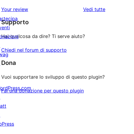
stelle
3-
a
recensioni
le
Your review
Vedi tutte
stelle
2-
a
recensioni
artecipa
stelle
Supporto
1-
venti
stelle
Hai qualcosa da dire? Ti serve aiuto?
onazioni
↗
Chiedi nel forum di supporto
wag
Dona
↗
Vuoi supportare lo sviluppo di questo plugin?
ordPress.com
Fai una donazione per questo plugin
↗
att
↗
bPress
↗