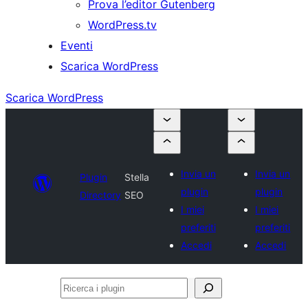
Prova l’editor Gutenberg
WordPress.tv
Eventi
Scarica WordPress
Scarica WordPress
Invia un
Invia un
Plugin
Stella
plugin
plugin
Directory
SEO
I miei
I miei
preferiti
preferiti
Accedi
Accedi
Ricerca