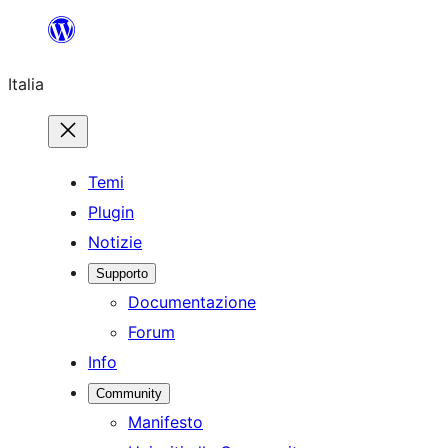
Vai
al
Italia
contenuto
Temi
Plugin
Notizie
Supporto
Documentazione
Forum
Info
Community
Manifesto