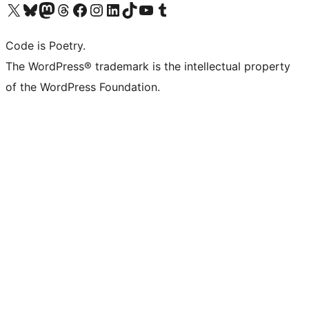
Visita il nostro account X (ex Twitter)
Visita il nostro account Bluesky
Visita il nostro account Mastodon
Visita il nostro account Threads
Visita la nostra pagina Facebook
Visita il nostro account Instagram
Visita il nostro account LinkedIn
Visita il nostro account TikTok
Visita il nostro canale YouTube
Visita il nostro account Tumblr
Code is Poetry.
The WordPress® trademark is the intellectual property
of the WordPress Foundation.