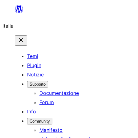
Vai
al
Italia
contenuto
Temi
Plugin
Notizie
Supporto
Documentazione
Forum
Info
Community
Manifesto