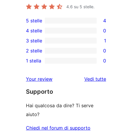
4.6
su 5 stelle.
5 stelle
4
4
4 stelle
0
recensioni
0
3 stelle
1
a
recensioni
1
2 stelle
0
5-
a
3-
0
stelle
1 stella
0
4-
recensioni
recensioni
0
stelle
a
a
recensioni
le
Your review
Vedi tutte
stelle
2-
a
recensioni
stelle
Supporto
1-
stelle
Hai qualcosa da dire? Ti serve
aiuto?
Chiedi nel forum di supporto