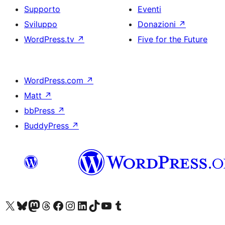
Supporto
Eventi
Sviluppo
Donazioni
↗
WordPress.tv
↗
Five for the Future
WordPress.com
↗
Matt
↗
bbPress
↗
BuddyPress
↗
Visita il nostro account X (ex Twitter)
Visita il nostro account Bluesky
Visita il nostro account Mastodon
Visita il nostro account Threads
Visita la nostra pagina Facebook
Visita il nostro account Instagram
Visita il nostro account LinkedIn
Visita il nostro account TikTok
Visita il nostro canale YouTube
Visita il nostro account Tumblr