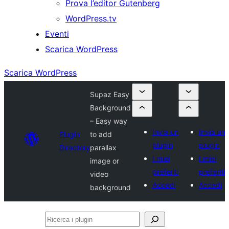
Prova l’editor Gutenberg
WordPress.tv
Eventi
Scarica WordPress
Scarica WordPress
Supaz Easy
Background
– Easy way
Invia un
Invia un
Plugin
to add
plugin
plugin
Directory
parallax
I miei
I miei
image or
preferiti
preferiti
video
Accedi
Accedi
background
Ricerca