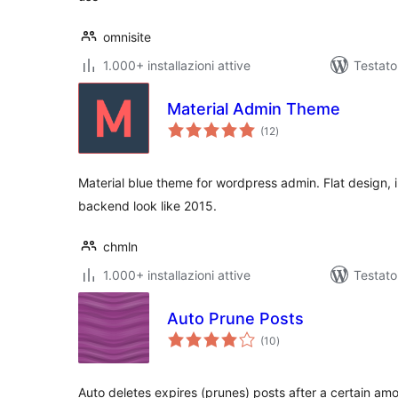
omnisite
1.000+ installazioni attive
Testat
Material Admin Theme
valutazioni
(12
)
totali
Material blue theme for wordpress admin. Flat design,
backend look like 2015.
chmln
1.000+ installazioni attive
Testat
Auto Prune Posts
valutazioni
(10
)
totali
Auto deletes expires (prunes) posts after a certain am