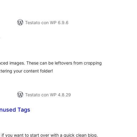
Testato con WP 6.9.6
p
valutazioni
otali
nced images. These can be leftovers from cropping
tering your content folder!
Testato con WP 4.8.29
Unused Tags
lutazioni
tali
 if you want to start over with a quick clean blog.