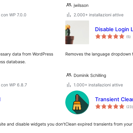
jwilsson
 con WP 7.0.0
2.000+ installazioni attive
Disable Login
va
(5
)
to
cessary data from WordPress
Removes the language dropdown fr
ess database.
Dominik Schilling
 con WP 6.8.7
1.000+ installazioni attive
d
Transient Clea
(23
)
t
te and disable widgets you don't
Clean expired transients from your 