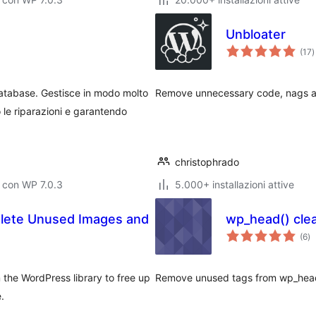
Unbloater
v
(17
)
t
 database. Gestisce in modo molto
Remove unnecessary code, nags an
 le riparazioni e garantendo
christophrado
 con WP 7.0.3
5.000+ installazioni attive
lete Unused Images and
wp_head() cle
va
(6
)
to
he WordPress library to free up
Remove unused tags from wp_head
.