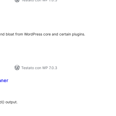
alutazioni
otali
d bloat from WordPress core and certain plugins.
Testato con WP 7.0.3
aner
lutazioni
tali
() output.