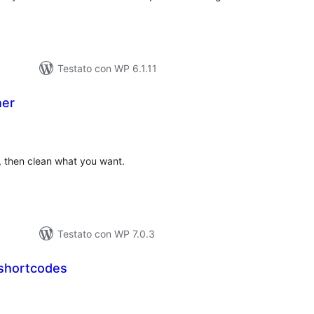
Testato con WP 6.1.11
ner
alutazioni
otali
, then clean what you want.
Testato con WP 7.0.3
shortcodes
lutazioni
tali