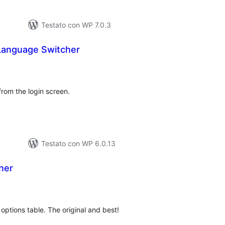
Testato con WP 7.0.3
 Language Switcher
lutazioni
tali
om the login screen.
Testato con WP 6.0.13
ner
valutazioni
otali
options table. The original and best!