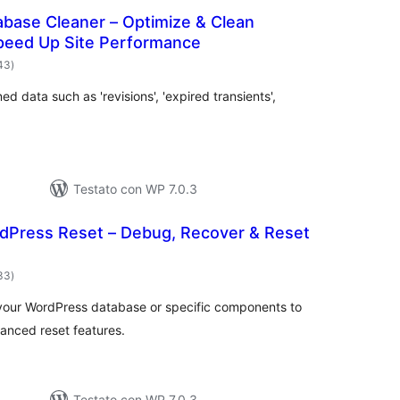
base Cleaner – Optimize & Clean
peed Up Site Performance
valutazioni
943
)
totali
 data such as 'revisions', 'expired transients',
Testato con WP 7.0.3
Press Reset – Debug, Recover & Reset
valutazioni
233
)
totali
g your WordPress database or specific components to
vanced reset features.
Testato con WP 7.0.3