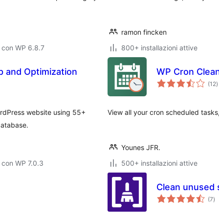
ramon fincken
 con WP 6.8.7
800+ installazioni attive
 and Optimization
WP Cron Clea
v
(12
)
t
rdPress website using 55+
View all your cron scheduled tasks
database.
Younes JFR.
 con WP 7.0.3
500+ installazioni attive
Clean unused 
va
(7
)
to