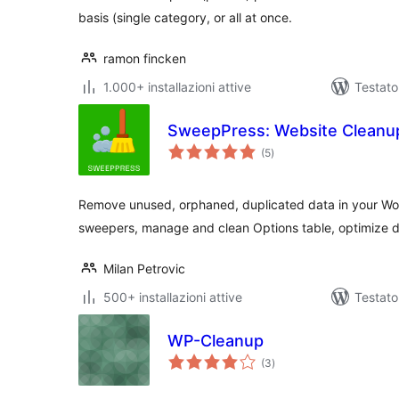
basis (single category, or all at once.
ramon fincken
1.000+ installazioni attive
Testato
SweepPress: Website Cleanup
valutazioni
(5
)
totali
Remove unused, orphaned, duplicated data in your Wo
sweepers, manage and clean Options table, optimize 
Milan Petrovic
500+ installazioni attive
Testato
WP-Cleanup
valutazioni
(3
)
totali