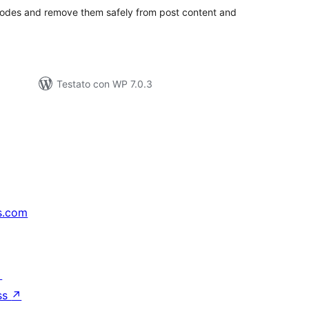
codes and remove them safely from post content and
Testato con WP 7.0.3
s.com
↗
ss
↗