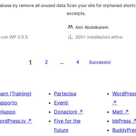
tabase by remove all unused data
Scan your site for orphaned short
excerpts.
Amr Abdelkarem
o con WP 3.0.5
200+ installazioni attive
1
2
4
…
Successivi
arn (Training)
Partecipa
WordPres
upporto
Eventi
↗
viluppo
Donazioni
↗
Matt
↗
ordPress.tv
↗
Five for the
bbPress
Future
BuddyPre