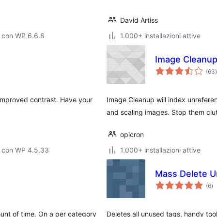
David Artiss
o con WP 6.6.6
1.000+ installazioni attive
Image Cleanu
(63
)
t
 improved contrast. Have your
Image Cleanup will index unrefere
and scaling images. Stop them clut
opicron
o con WP 4.5.33
1.000+ installazioni attive
Mass Delete 
va
(6
)
to
ount of time. On a per category
Deletes all unused tags, handy tool