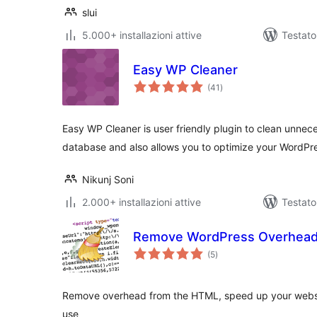
slui
5.000+ installazioni attive
Testato
Easy WP Cleaner
valutazioni
(41
)
totali
Easy WP Cleaner is user friendly plugin to clean unne
database and also allows you to optimize your WordPr
Nikunj Soni
2.000+ installazioni attive
Testato
Remove WordPress Overhea
valutazioni
(5
)
totali
Remove overhead from the HTML, speed up your websi
use