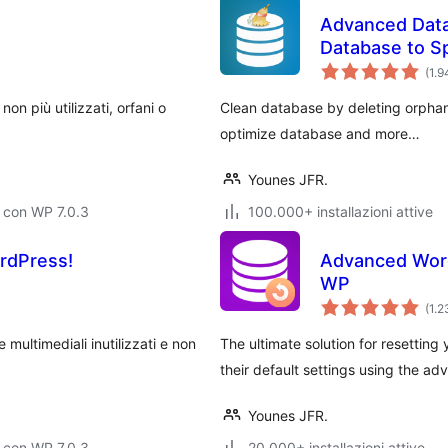
Advanced Data
Database to S
(1.
n più utilizzati, orfani o
Clean database by deleting orphaned
optimize database and more…
Younes JFR.
 con WP 7.0.3
100.000+ installazioni attive
rdPress!
Advanced Word
WP
(1.
e multimediali inutilizzati e non
The ultimate solution for resettin
their default settings using the ad
Younes JFR.
 con WP 7.0.3
20.000+ installazioni attive