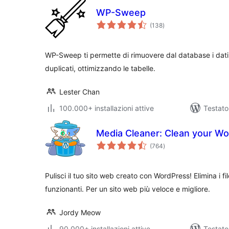
WP-Sweep
valutazioni
(138
)
totali
WP-Sweep ti permette di rimuovere dal database i dati no
duplicati, ottimizzando le tabelle.
Lester Chan
100.000+ installazioni attive
Testato
Media Cleaner: Clean your Wo
valutazioni
(764
)
totali
Pulisci il tuo sito web creato con WordPress! Elimina i fil
funzionanti. Per un sito web più veloce e migliore.
Jordy Meow
90.000+ installazioni attive
Testato