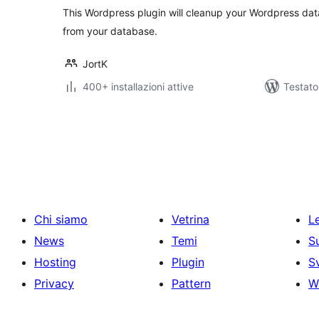
This Wordpress plugin will cleanup your Wordpress da
from your database.
JortK
400+ installazioni attive
Testat
Paginazione
degli
articoli
Chi siamo
Vetrina
Le
News
Temi
S
Hosting
Plugin
S
Privacy
Pattern
W