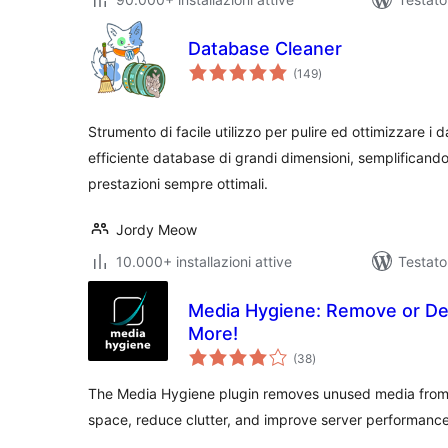
Database Cleaner
valutazioni
(149
)
totali
Strumento di facile utilizzo per pulire ed ottimizzare i
efficiente database di grandi dimensioni, semplificando
prestazioni sempre ottimali.
Jordy Meow
10.000+ installazioni attive
Testato
Media Hygiene: Remove or De
More!
valutazioni
(38
)
totali
The Media Hygiene plugin removes unused media from t
space, reduce clutter, and improve server performance