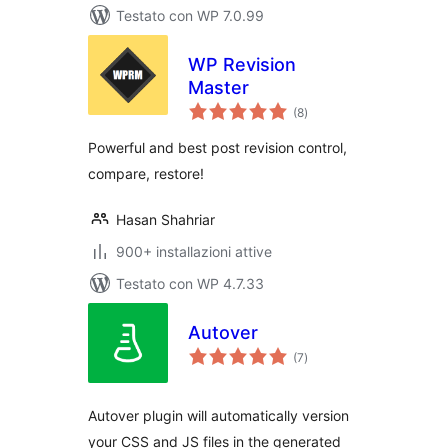
Testato con WP 7.0.99
WP Revision
Master
valutazioni
(8
)
totali
Powerful and best post revision control,
compare, restore!
Hasan Shahriar
900+ installazioni attive
Testato con WP 4.7.33
Autover
valutazioni
(7
)
totali
Autover plugin will automatically version
your CSS and JS files in the generated