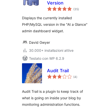
Version
valutazioni
(35
)
totali
Displays the currently installed
PHP/MySQL version in the "At a Glance"
admin dashboard widget.
David Gwyer
30.000+ installazioni attive
Testato con WP 6.2.9
Audit Trail
valutazioni
(4
)
totali
Audit Trail is a plugin to keep track of
what is going on inside your blog by
monitoring administration functions.