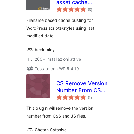
asset cache
valutazioni
busting
(5
)
totali
Filename based cache busting for
WordPress scripts/styles using last
modified date.
benlumley
200+ installazioni attive
Testato con WP 5.4.19
CS Remove Version
Number From CSS
valutazioni
& JS
(1
)
totali
This plugin will remove the version
number from CSS and JS files.
Chetan Satasiya