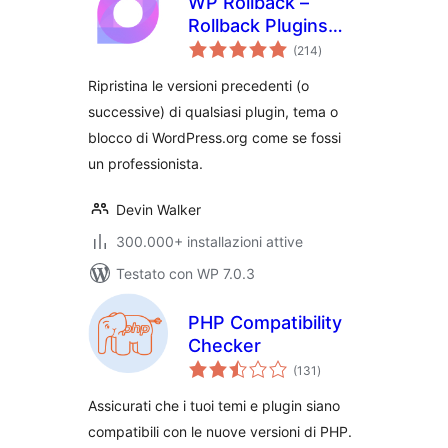
WP Rollback –
Rollback Plugins
valutazioni
and Themes
(214
)
totali
Ripristina le versioni precedenti (o
successive) di qualsiasi plugin, tema o
blocco di WordPress.org come se fossi
un professionista.
Devin Walker
300.000+ installazioni attive
Testato con WP 7.0.3
PHP Compatibility
Checker
valutazioni
(131
)
totali
Assicurati che i tuoi temi e plugin siano
compatibili con le nuove versioni di PHP.