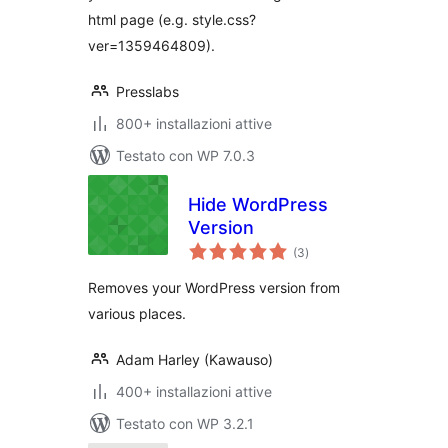
html page (e.g. style.css?
ver=1359464809).
Presslabs
800+ installazioni attive
Testato con WP 7.0.3
Hide WordPress
Version
valutazioni
(3
)
totali
Removes your WordPress version from
various places.
Adam Harley (Kawauso)
400+ installazioni attive
Testato con WP 3.2.1