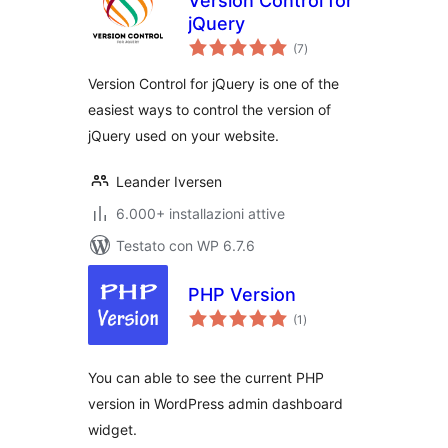
Version Control for
jQuery
valutazioni
(7
)
totali
Version Control for jQuery is one of the
easiest ways to control the version of
jQuery used on your website.
Leander Iversen
6.000+ installazioni attive
Testato con WP 6.7.6
PHP Version
valutazioni
(1
)
totali
You can able to see the current PHP
version in WordPress admin dashboard
widget.