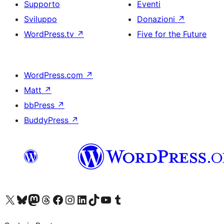
Supporto
Eventi
Sviluppo
Donazioni
↗
WordPress.tv
↗
Five for the Future
WordPress.com
↗
Matt
↗
bbPress
↗
BuddyPress
↗
Visita il nostro account X (ex Twitter)
Visita il nostro account Bluesky
Visita il nostro account Mastodon
Visita il nostro account Threads
Visita la nostra pagina Facebook
Visita il nostro account Instagram
Visita il nostro account LinkedIn
Visita il nostro account TikTok
Visita il nostro canale YouTube
Visita il nostro account Tumblr