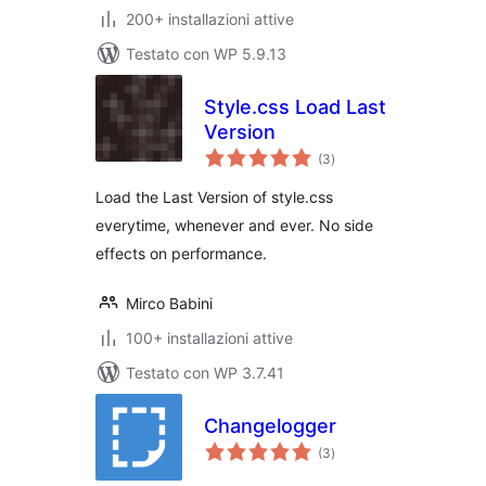
200+ installazioni attive
Testato con WP 5.9.13
Style.css Load Last
Version
valutazioni
(3
)
totali
Load the Last Version of style.css
everytime, whenever and ever. No side
effects on performance.
Mirco Babini
100+ installazioni attive
Testato con WP 3.7.41
Changelogger
valutazioni
(3
)
totali