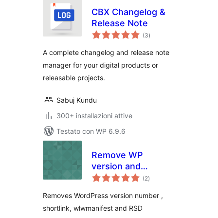
CBX Changelog &
Release Note
valutazioni
(3
)
totali
A complete changelog and release note
manager for your digital products or
releasable projects.
Sabuj Kundu
300+ installazioni attive
Testato con WP 6.9.6
Remove WP
version and
valutazioni
shortlink
(2
)
totali
Removes WordPress version number ,
shortlink, wlwmanifest and RSD