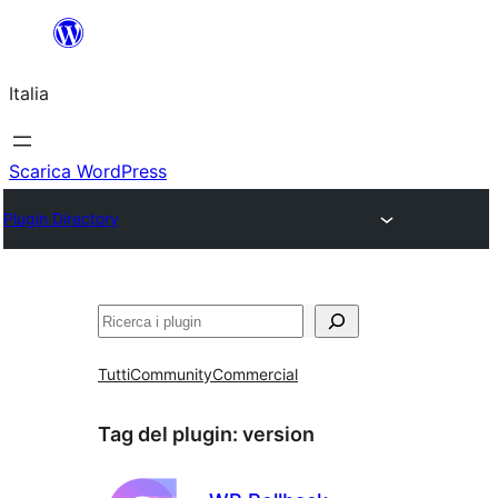
Vai
al
Italia
contenuto
Scarica WordPress
Plugin Directory
Cerca
Tutti
Community
Commercial
Tag del plugin:
version