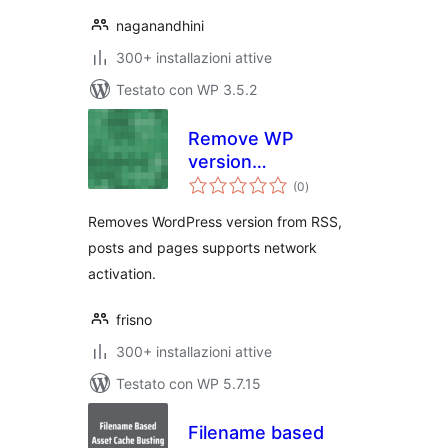
naganandhini
300+ installazioni attive
Testato con WP 3.5.2
Remove WP
version
valutazioni
everywhere
(0
)
totali
Removes WordPress version from RSS,
posts and pages supports network
activation.
frisno
300+ installazioni attive
Testato con WP 5.7.15
Filename based