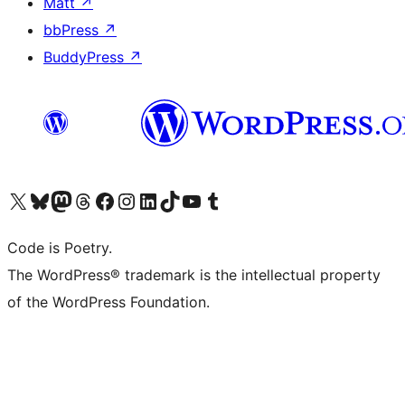
Matt
↗
bbPress
↗
BuddyPress
↗
Visita il nostro account X (ex Twitter)
Visita il nostro account Bluesky
Visita il nostro account Mastodon
Visita il nostro account Threads
Visita la nostra pagina Facebook
Visita il nostro account Instagram
Visita il nostro account LinkedIn
Visita il nostro account TikTok
Visita il nostro canale YouTube
Visita il nostro account Tumblr
Code is Poetry.
The WordPress® trademark is the intellectual property
of the WordPress Foundation.