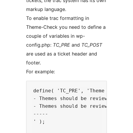
tickets, the trac system has its own
markup language.
To enable trac formatting in
Theme-Check you need to define a
couple of variables in wp-
config.php:
TC_PRE
and
TC_POST
are used as a ticket header and
footer.
For example:
define( 'TC_PRE', 'Theme Review:[[
- Themes should be reviewed using
- Themes should be reviewed using 
-----

' );
