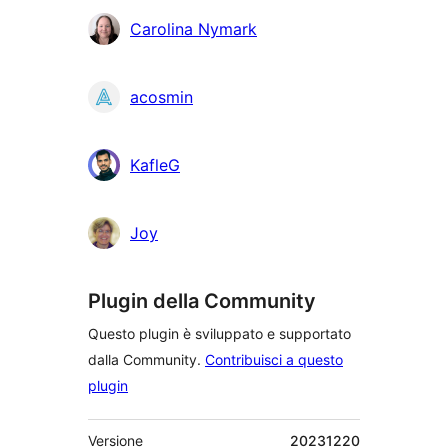
Carolina Nymark
acosmin
KafleG
Joy
Plugin della Community
Questo plugin è sviluppato e supportato
dalla Community.
Contribuisci a questo
plugin
Meta
Versione
20231220