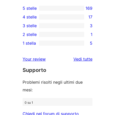
5 stelle
169
169
4 stelle
17
recensioni
17
3 stelle
3
a
recensioni
3
2 stelle
1
5-
a
recensioni
1
stelle
1 stella
5
4-
a
2-
5
stelle
3-
recensioni
recensioni
Your review
Vedi tutte
stelle
a
a
le
stelle
Supporto
1-
recensioni
stelle
Problemi risolti negli ultimi due
mesi:
0 su 1
Chiedi nel forum di supporto