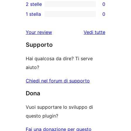
2 stelle
0
a
recensioni
recensioni
0
stelle
1 stella
0
a
a
recensioni
0
stelle
3-
a
recensioni
le
Your review
Vedi tutte
stelle
2-
a
recensioni
stelle
Supporto
1-
stelle
Hai qualcosa da dire? Ti serve
aiuto?
Chiedi nel forum di supporto
Dona
Vuoi supportare lo sviluppo di
questo plugin?
Fai una donazione per questo