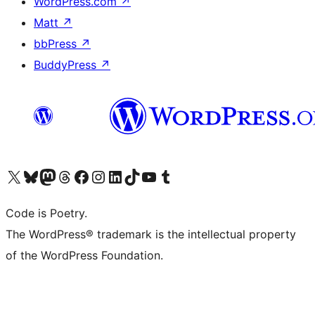
WordPress.com
↗
Matt
↗
bbPress
↗
BuddyPress
↗
Visita il nostro account X (ex Twitter)
Visita il nostro account Bluesky
Visita il nostro account Mastodon
Visita il nostro account Threads
Visita la nostra pagina Facebook
Visita il nostro account Instagram
Visita il nostro account LinkedIn
Visita il nostro account TikTok
Visita il nostro canale YouTube
Visita il nostro account Tumblr
Code is Poetry.
The WordPress® trademark is the intellectual property
of the WordPress Foundation.