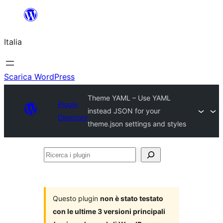
Vai
al
Italia
contenuto
Scarica WordPress
Theme YAML – Use YAML
Plugin
instead JSON for your
Directory
theme.json settings and styles
Ricerca
i
plugin
Questo plugin
non è stato testato
con le ultime 3 versioni principali