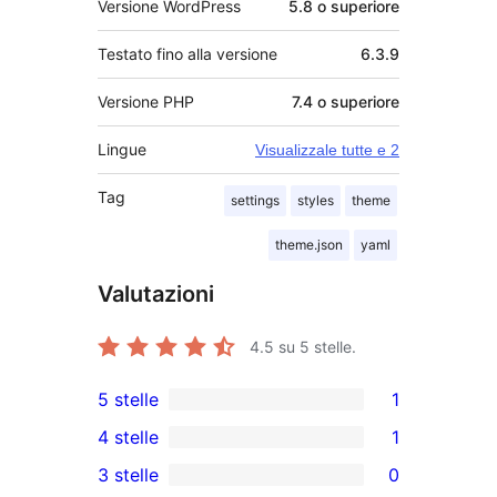
Versione WordPress
5.8 o superiore
Testato fino alla versione
6.3.9
Versione PHP
7.4 o superiore
Lingue
Visualizzale tutte e 2
Tag
settings
styles
theme
theme.json
yaml
Valutazioni
4.5
su 5 stelle.
5 stelle
1
1
4 stelle
1
5-
1
3 stelle
0
recensioni
4-
0