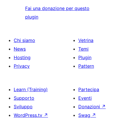
Fai una donazione per questo
plugin
Chi siamo
Vetrina
News
Temi
Hosting
Plugin
Privacy
Pattern
Learn (Training)
Partecipa
Supporto
Eventi
Sviluppo
Donazioni
↗
WordPress.tv
↗
Swag
↗