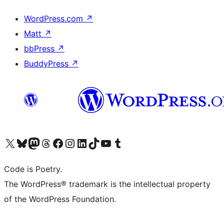
WordPress.com
↗
Matt
↗
bbPress
↗
BuddyPress
↗
Visita il nostro account X (ex Twitter)
Visita il nostro account Bluesky
Visita il nostro account Mastodon
Visita il nostro account Threads
Visita la nostra pagina Facebook
Visita il nostro account Instagram
Visita il nostro account LinkedIn
Visita il nostro account TikTok
Visita il nostro canale YouTube
Visita il nostro account Tumblr
Code is Poetry.
The WordPress® trademark is the intellectual property
of the WordPress Foundation.