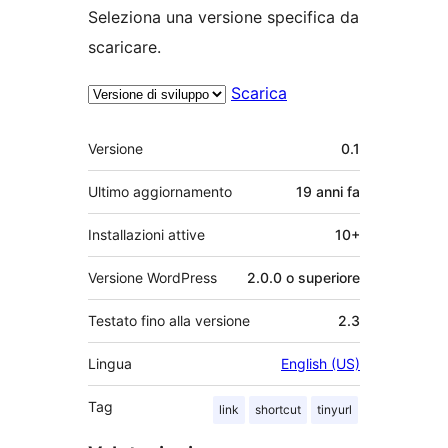
Seleziona una versione specifica da
scaricare.
Scarica
Meta
Versione
0.1
Ultimo aggiornamento
19 anni
fa
Installazioni attive
10+
Versione WordPress
2.0.0 o superiore
Testato fino alla versione
2.3
Lingua
English (US)
Tag
link
shortcut
tinyurl