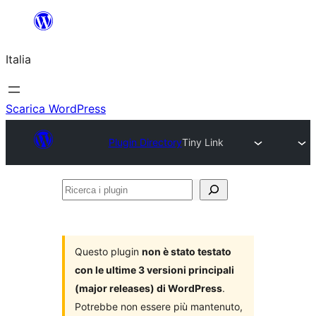
Vai
al
Italia
contenuto
Scarica WordPress
Plugin Directory
Tiny Link
Ricerca
i
plugin
Questo plugin
non è stato testato
con le ultime 3 versioni principali
(major releases) di WordPress
.
Potrebbe non essere più mantenuto,