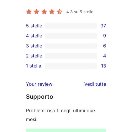
4.3
su 5 stelle.
5 stelle
97
97
4 stelle
9
recensioni
9
3 stelle
6
a
recensioni
6
2 stelle
4
5-
a
recensioni
4
stelle
1 stella
13
4-
a
recensioni
13
stelle
3-
a
recensioni
le
Your review
Vedi tutte
stelle
2-
a
recensioni
stelle
Supporto
1-
stelle
Problemi risolti negli ultimi due
mesi: