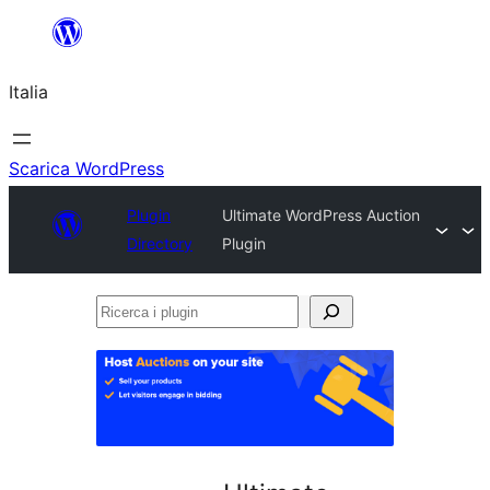
Vai
al
Italia
contenuto
Scarica WordPress
Plugin
Ultimate WordPress Auction
Directory
Plugin
Ricerca
i
plugin