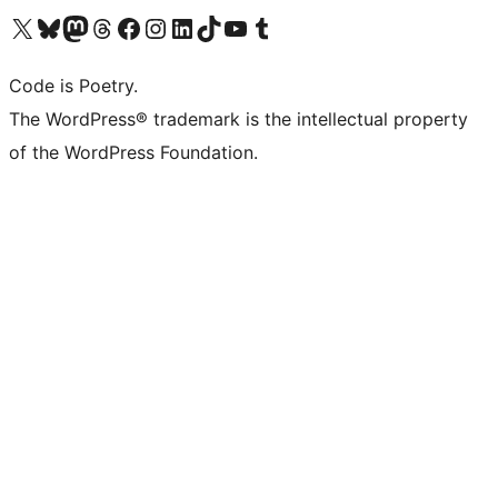
Visita il nostro account X (ex Twitter)
Visita il nostro account Bluesky
Visita il nostro account Mastodon
Visita il nostro account Threads
Visita la nostra pagina Facebook
Visita il nostro account Instagram
Visita il nostro account LinkedIn
Visita il nostro account TikTok
Visita il nostro canale YouTube
Visita il nostro account Tumblr
Code is Poetry.
The WordPress® trademark is the intellectual property
of the WordPress Foundation.