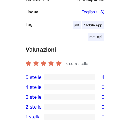
Lingua
English (US)
Tag
jwt
Mobile App
rest-api
Valutazioni
5
su 5 stelle.
5 stelle
4
4
4 stelle
0
recensioni
0
3 stelle
0
a
recensioni
0
2 stelle
0
5-
a
recensioni
0
stelle
1 stella
0
4-
a
recensioni
0
stelle
3-
a
recensioni