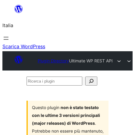
Vai
al
Italia
contenuto
Scarica WordPress
Plugin Directory
Ultimate WP REST API
Ricerca
i
plugin
Questo plugin
non è stato testato
con le ultime 3 versioni principali
(major releases) di WordPress
.
Potrebbe non essere più mantenuto,