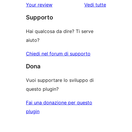
le
Your review
Vedi tutte
stelle
2-
a
recensioni
stelle
Supporto
1-
stelle
Hai qualcosa da dire? Ti serve
aiuto?
Chiedi nel forum di supporto
Dona
Vuoi supportare lo sviluppo di
questo plugin?
Fai una donazione per questo
plugin