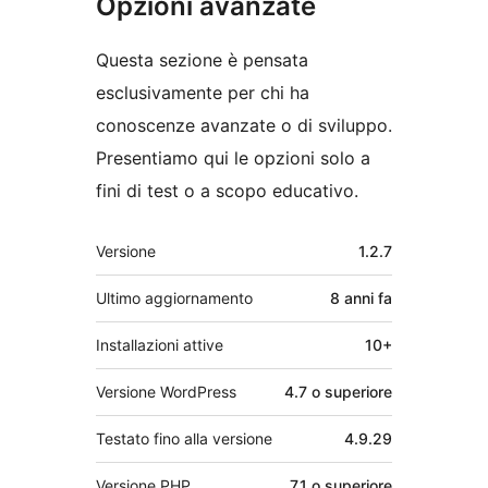
Opzioni avanzate
Questa sezione è pensata
esclusivamente per chi ha
conoscenze avanzate o di sviluppo.
Presentiamo qui le opzioni solo a
fini di test o a scopo educativo.
Meta
Versione
1.2.7
Ultimo aggiornamento
8 anni
fa
Installazioni attive
10+
Versione WordPress
4.7 o superiore
Testato fino alla versione
4.9.29
Versione PHP
7.1 o superiore