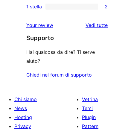
0
stelle
1 stella
2
4-
a
recensioni
2
stelle
3-
a
recensioni
le
Your review
Vedi tutte
stelle
2-
a
recensioni
stelle
Supporto
1-
stelle
Hai qualcosa da dire? Ti serve
aiuto?
Chiedi nel forum di supporto
Chi siamo
Vetrina
News
Temi
Hosting
Plugin
Privacy
Pattern