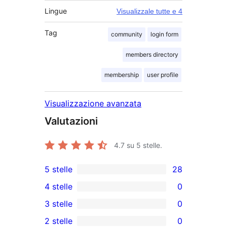
Lingue
Visualizzale tutte e 4
Tag
community
login form
members directory
membership
user profile
Visualizzazione avanzata
Valutazioni
4.7
su 5 stelle.
5 stelle
28
28
4 stelle
0
recensioni
0
3 stelle
0
a
recensioni
0
2 stelle
0
5-
a
recensioni