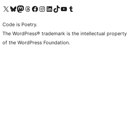
Visita il nostro account X (ex Twitter)
Visita il nostro account Bluesky
Visita il nostro account Mastodon
Visita il nostro account Threads
Visita la nostra pagina Facebook
Visita il nostro account Instagram
Visita il nostro account LinkedIn
Visita il nostro account TikTok
Visita il nostro canale YouTube
Visita il nostro account Tumblr
Code is Poetry.
The WordPress® trademark is the intellectual property
of the WordPress Foundation.