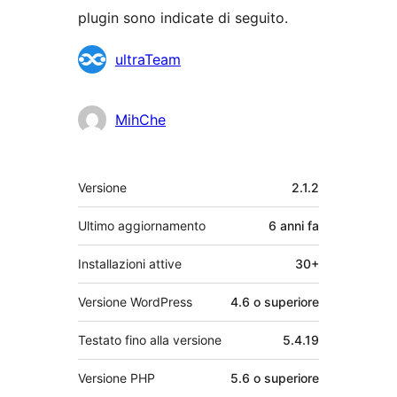
plugin sono indicate di seguito.
Collaboratori
ultraTeam
MihChe
Meta
Versione
2.1.2
Ultimo aggiornamento
6 anni
fa
Installazioni attive
30+
Versione WordPress
4.6 o superiore
Testato fino alla versione
5.4.19
Versione PHP
5.6 o superiore