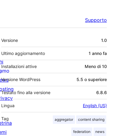
Supporto
Meta
Versione
1.0
Ultimo aggiornamento
1 anno
fa
hi
Installazioni attive
Meno di 10
iamo
ews
Versione WordPress
5.5 o superiore
osting
Testato fino alla versione
6.8.6
rivacy
Lingua
English (US)
Tag
aggregator
content sharing
etrina
emi
federation
news