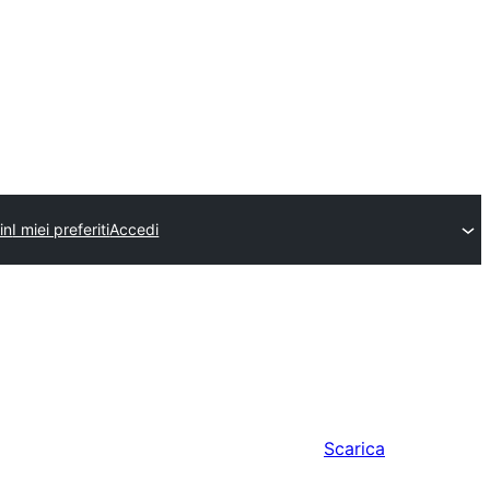
in
I miei preferiti
Accedi
Scarica