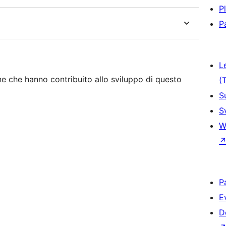
P
P
L
e che hanno contribuito allo sviluppo di questo
(
S
S
W
P
E
D