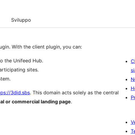
Sviluppo
gin. With the client plugin, you can:
to the Unifeed Hub.
C
rticipating sites.
s
stem.
N
H
tps://3did.sbs
. This domain acts solely as the central
P
nal or commercial landing page
.
V
T