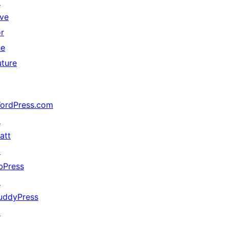
↗
ive
or
he
uture
ordPress.com
↗
att
↗
bPress
↗
uddyPress
↗