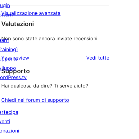
lugin
Visualizzazione avanzata
attern
Valutazioni
Non sono state ancora inviate recensioni.
earn
Training)
le
Your review
Vedi tutte
upporto
recensioni
viluppo
Supporto
ordPress.tv
Hai qualcosa da dire? Ti serve aiuto?
↗
Chiedi nel forum di supporto
artecipa
venti
onazioni