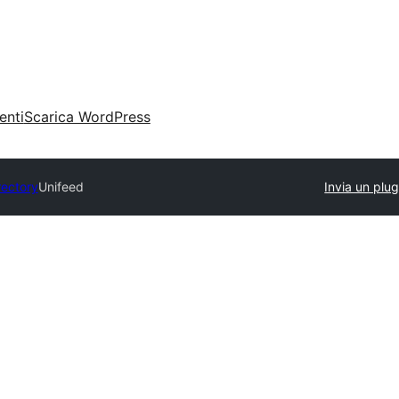
enti
Scarica WordPress
rectory
Unifeed
Invia un plug