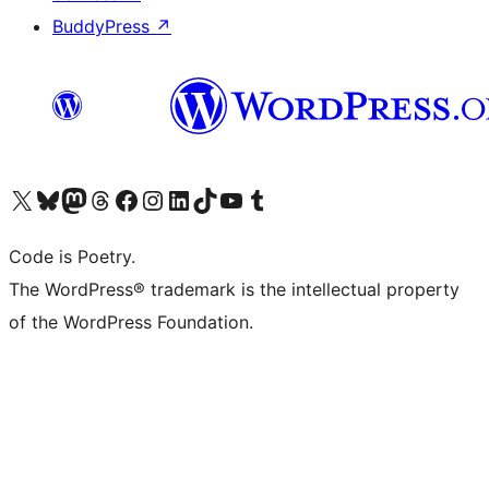
BuddyPress
↗
Visita il nostro account X (ex Twitter)
Visita il nostro account Bluesky
Visita il nostro account Mastodon
Visita il nostro account Threads
Visita la nostra pagina Facebook
Visita il nostro account Instagram
Visita il nostro account LinkedIn
Visita il nostro account TikTok
Visita il nostro canale YouTube
Visita il nostro account Tumblr
Code is Poetry.
The WordPress® trademark is the intellectual property
of the WordPress Foundation.