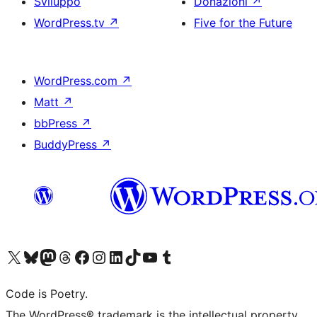
Sviluppo
Donazioni
↗
WordPress.tv
↗
Five for the Future
WordPress.com
↗
Matt
↗
bbPress
↗
BuddyPress
↗
Visita il nostro account X (ex Twitter)
Visita il nostro account Bluesky
Visita il nostro account Mastodon
Visita il nostro account Threads
Visita la nostra pagina Facebook
Visita il nostro account Instagram
Visita il nostro account LinkedIn
Visita il nostro account TikTok
Visita il nostro canale YouTube
Visita il nostro account Tumblr
Code is Poetry.
The WordPress® trademark is the intellectual property