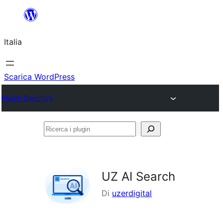
Vai
al
Italia
contenuto
Scarica WordPress
Plugin Directory
Ricerca
i
plugin
UZ AI Search
Di
uzerdigital