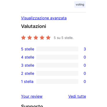
voting
Visualizzazione avanzata
Valutazioni
5
su 5 stelle.
5 stelle
3
3
4 stelle
0
recensioni
0
3 stelle
0
a
recensioni
0
2 stelle
0
5-
a
recensioni
0
stelle
1 stella
0
4-
a
recensioni
0
stelle
3-
a
recensioni
Your review
Vedi tutte
stelle
2-
a
le
stelle
Supporto
1-