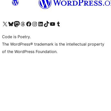
Visita il nostro account X (ex Twitter)
Visita il nostro account Bluesky
Visita il nostro account Mastodon
Visita il nostro account Threads
Visita la nostra pagina Facebook
Visita il nostro account Instagram
Visita il nostro account LinkedIn
Visita il nostro account TikTok
Visita il nostro canale YouTube
Visita il nostro account Tumblr
Code is Poetry.
The WordPress® trademark is the intellectual property
of the WordPress Foundation.