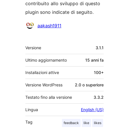
contribuito allo sviluppo di questo
plugin sono indicate di seguito.
Collaboratori
aakash1911
Meta
Versione
3.1.1
Ultimo aggiornamento
15 anni
fa
Installazioni attive
100+
Versione WordPress
2.0 o superiore
Testato fino alla versione
3.3.2
Lingua
English (US)
Tag
feedback
like
likes