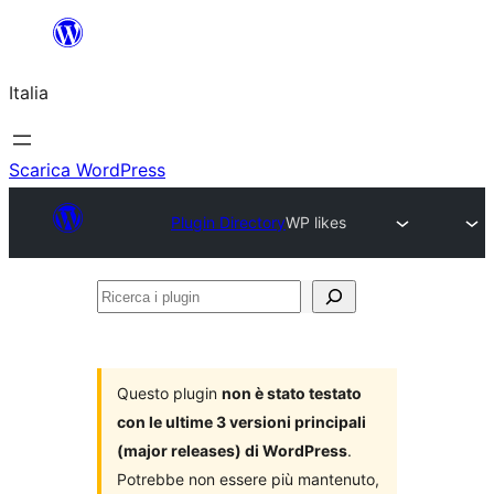
Vai
al
Italia
contenuto
Scarica WordPress
Plugin Directory
WP likes
Ricerca
i
plugin
Questo plugin
non è stato testato
con le ultime 3 versioni principali
(major releases) di WordPress
.
Potrebbe non essere più mantenuto,