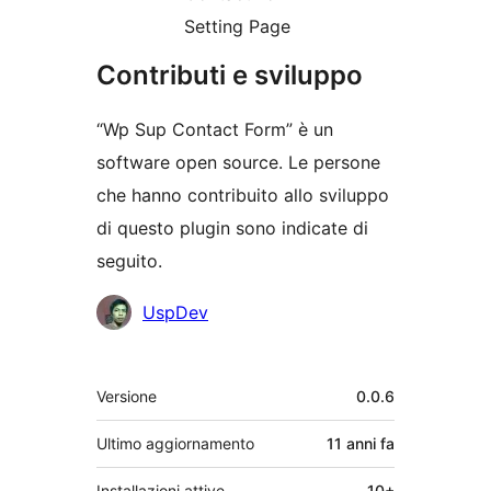
Setting Page
Contributi e sviluppo
“Wp Sup Contact Form” è un
software open source. Le persone
che hanno contribuito allo sviluppo
di questo plugin sono indicate di
seguito.
Collaboratori
UspDev
Meta
Versione
0.0.6
Ultimo aggiornamento
11 anni
fa
Installazioni attive
10+