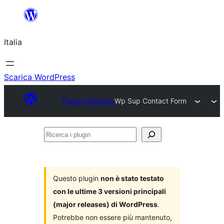
Vai
al
Italia
contenuto
Scarica WordPress
Plugin Directory
Wp Sup Contact Form
Ricerca
i
plugin
Questo plugin
non è stato testato
con le ultime 3 versioni principali
(major releases) di WordPress
.
Potrebbe non essere più mantenuto,