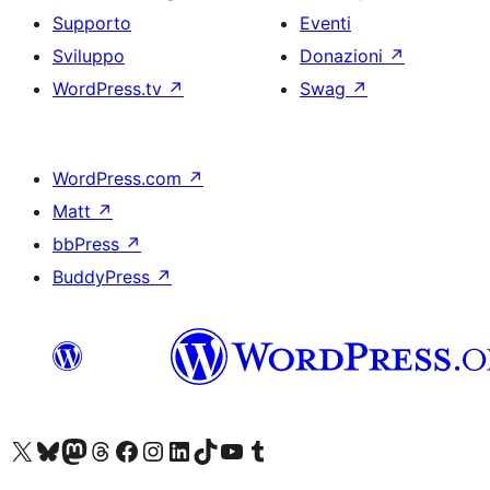
Supporto
Eventi
Sviluppo
Donazioni
↗
WordPress.tv
↗
Swag
↗
WordPress.com
↗
Matt
↗
bbPress
↗
BuddyPress
↗
Visita il nostro account X (ex Twitter)
Visita il nostro account Bluesky
Visita il nostro account Mastodon
Visita il nostro account Threads
Visita la nostra pagina Facebook
Visita il nostro account Instagram
Visita il nostro account LinkedIn
Visita il nostro account TikTok
Visita il nostro canale YouTube
Visita il nostro account Tumblr