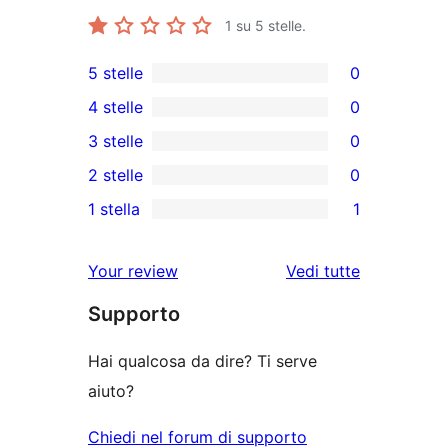
1
su 5 stelle.
5 stelle
0
0
4 stelle
0
recensioni
0
3 stelle
0
a
recensioni
0
2 stelle
0
5-
a
recensioni
0
stelle
1 stella
1
4-
a
recensioni
1
stelle
3-
a
1-
le
Your review
Vedi tutte
stelle
2-
recensioni
recensioni
stelle
Supporto
a
stelle
Hai qualcosa da dire? Ti serve
aiuto?
Chiedi nel forum di supporto