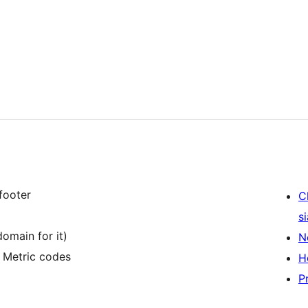
footer
C
s
omain for it)
N
 Metric codes
H
P