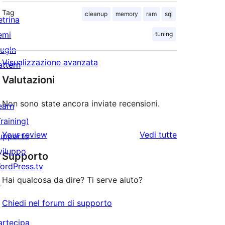
Tag
cleanup
memory
ram
sql
etrina
emi
tuning
lugin
Visualizzazione avanzata
attern
Valutazioni
Non sono state ancora inviate recensioni.
earn
Training)
le
Your review
Vedi tutte
upporto
recensioni
viluppo
Supporto
ordPress.tv
Hai qualcosa da dire? Ti serve aiuto?
↗
Chiedi nel forum di supporto
artecipa