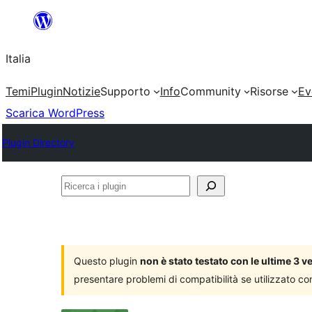
Vai
al
Italia
contenuto
Temi
Plugin
Notizie
Supporto
Info
Community
Risorse
Ev
Scarica WordPress
Plugin Directory
Ricerca
i
plugin
Questo plugin
non è stato testato con le ultime 3 
presentare problemi di compatibilità se utilizzato co