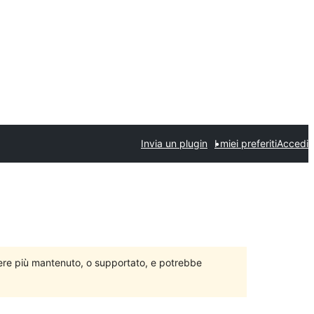
Invia un plugin
I miei preferiti
Accedi
ere più mantenuto, o supportato, e potrebbe