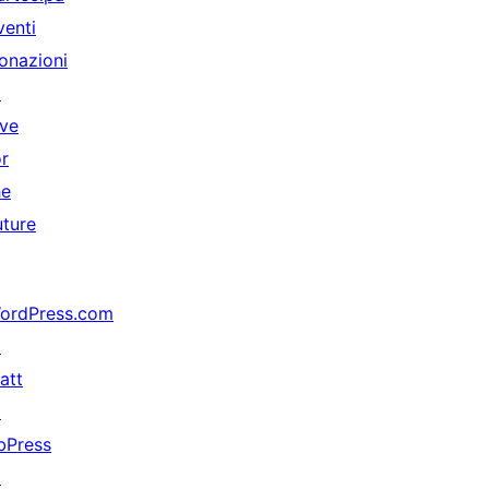
venti
onazioni
↗
ive
or
he
uture
ordPress.com
↗
att
↗
bPress
↗