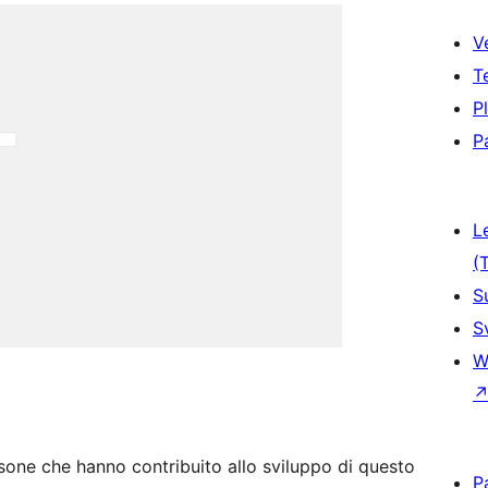
V
T
P
P
L
(
S
S
W
one che hanno contribuito allo sviluppo di questo
P