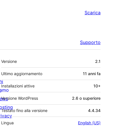
Scarica
Supporto
Meta
Versione
2.1
Ultimo aggiornamento
11 anni
fa
hi
Installazioni attive
10+
iamo
ews
Versione WordPress
2.6 o superiore
osting
Testato fino alla versione
4.4.34
rivacy
Lingua
English (US)