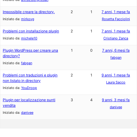
Impossibile creare la directory.
2
1
7 anni, 1 mese fa
Iniziato da:
mirkovg
Rosetta Facciolini
Problemi con installazione plugin
2
1
7 anni, 1 mese fa
Iniziato da:
michele10
Cristiano Zanca
Plugin WordPress per creare una
1
0
7 anni, 6 mesi fa
directory?
fabgan
Iniziato da:
fabgan
Problemi con traduzioni e plugin
2
1
9 anni, 1 mese fa
non listato in directory
Laura Sacco
Iniziato da:
YouDroop
Plugin per localizzazione punti
3
4
9 anni, 3 mesi fa
vendita
danivee
Iniziato da:
danivee