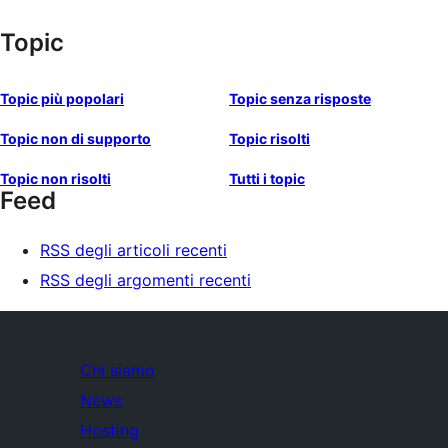
Topic
Topic più popolari
Topic senza risposte
Topic non di supporto
Topic risolti
Topic non risolti
Tutti i topic
Feed
RSS degli articoli recenti
RSS degli argomenti recenti
Chi siamo
News
Hosting