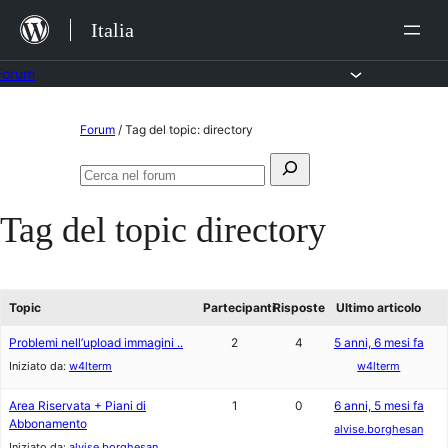
Salta
Italia
al
contenuto
Forum
Vai
Forum
/
Tag del topic: directory
al
Cerca:
contenuto
Cerca
nel
Tag del topic
directory
forum
Topic
Partecipanti
Risposte
Ultimo articolo
Problemi nell’upload immagini ..
2
4
5 anni, 6 mesi fa
Iniziato da:
w4lterm
w4lterm
Area Riservata + Piani di
1
0
6 anni, 5 mesi fa
Abbonamento
alvise.borghesan
Iniziato da:
alvise.borghesan