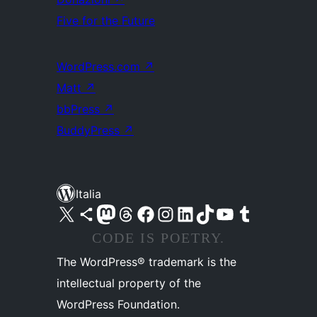
Five for the Future
WordPress.com
↗
Matt
↗
bbPress
↗
BuddyPress
↗
Italia
Visita il nostro account X (ex Twitter)
Visita il nostro account Bluesky
Visita il nostro account Mastodon
Visita il nostro account Threads
Visita la nostra pagina Facebook
Visita il nostro account Instagram
Visita il nostro account LinkedIn
Visita il nostro account TikTok
Visita il nostro canale YouTube
Visita il nostro account Tumblr
CODE IS POETRY.
The WordPress® trademark is the
intellectual property of the
WordPress Foundation.