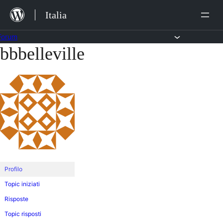
Salta
Italia
al
contenuto
Forum
bbbelleville
Vai
al
contenuto
Profilo
Topic iniziati
Risposte
Topic risposti