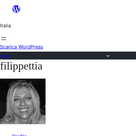
Salta
al
Italia
contenuto
Scarica WordPress
Forum
filippettia
Vai
al
contenuto