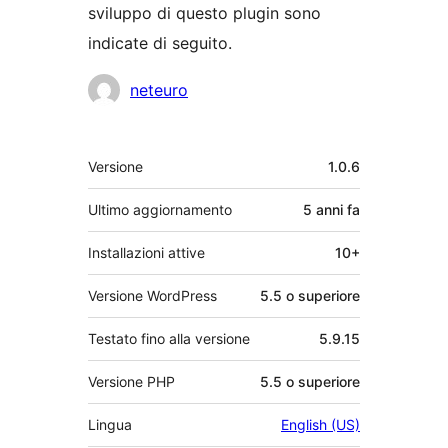
sviluppo di questo plugin sono
indicate di seguito.
Collaboratori
neteuro
Meta
Versione
1.0.6
Ultimo aggiornamento
5 anni
fa
Installazioni attive
10+
Versione WordPress
5.5 o superiore
Testato fino alla versione
5.9.15
Versione PHP
5.5 o superiore
Lingua
English (US)