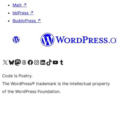
Matt
↗
bbPress
↗
BuddyPress
↗
Visita il nostro account X (ex Twitter)
Visita il nostro account Bluesky
Visita il nostro account Mastodon
Visita il nostro account Threads
Visita la nostra pagina Facebook
Visita il nostro account Instagram
Visita il nostro account LinkedIn
Visita il nostro account TikTok
Visita il nostro canale YouTube
Visita il nostro account Tumblr
Code is Poetry.
The WordPress® trademark is the intellectual property
of the WordPress Foundation.