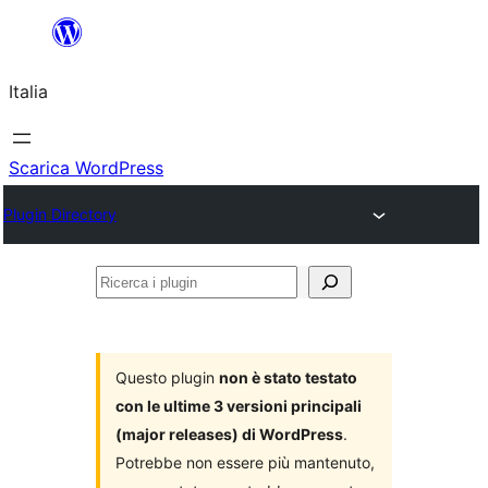
Vai
al
Italia
contenuto
Scarica WordPress
Plugin Directory
Ricerca
i
plugin
Questo plugin
non è stato testato
con le ultime 3 versioni principali
(major releases) di WordPress
.
Potrebbe non essere più mantenuto,