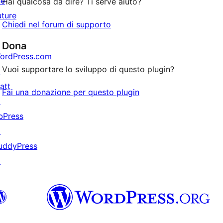
he
Hai qualcosa da dire? Ti serve aiuto?
uture
Chiedi nel forum di supporto
Dona
ordPress.com
Vuoi supportare lo sviluppo di questo plugin?
↗
att
Fai una donazione per questo plugin
↗
bPress
↗
uddyPress
↗