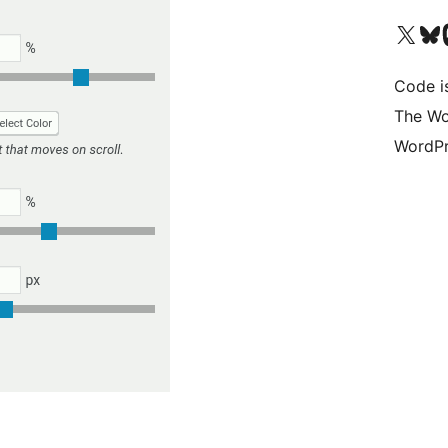
Visita il nostro accoun
Visita il n
Vi
Code i
The Wo
WordPr