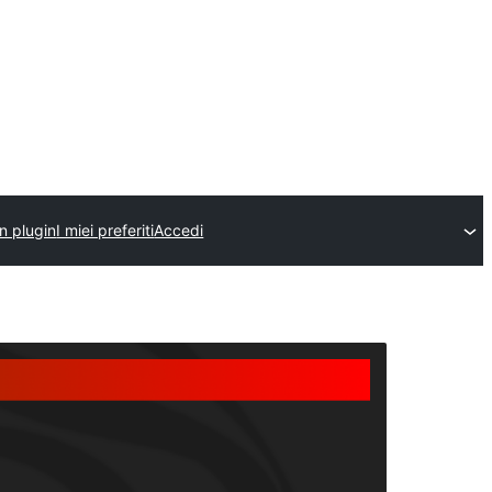
un plugin
I miei preferiti
Accedi