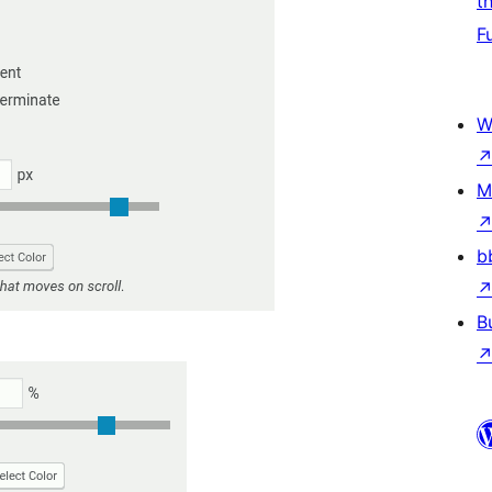
t
F
W
M
b
B