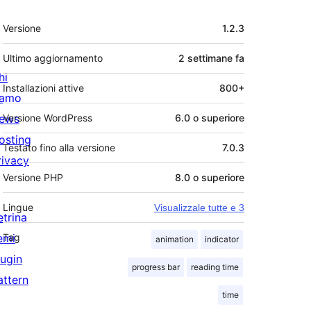
Meta
Versione
1.2.3
Ultimo aggiornamento
2 settimane
fa
hi
Installazioni attive
800+
iamo
ews
Versione WordPress
6.0 o superiore
osting
Testato fino alla versione
7.0.3
rivacy
Versione PHP
8.0 o superiore
Lingue
Visualizzale tutte e 3
etrina
emi
Tag
animation
indicator
lugin
progress bar
reading time
attern
time