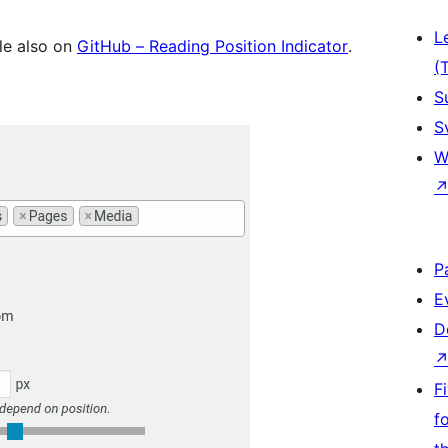
L
ble also on
GitHub – Reading Position Indicator
.
(
S
S
W
P
E
D
F
f