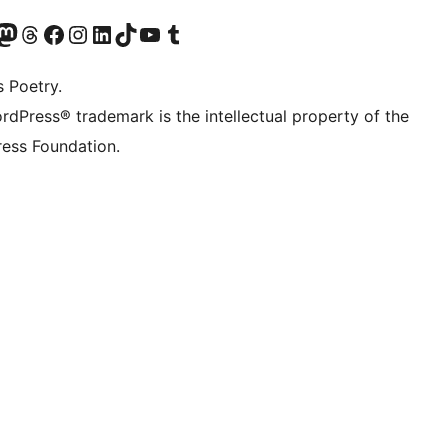
t X (ex Twitter)
ostro account Bluesky
sita il nostro account Mastodon
Visita il nostro account Threads
Visita la nostra pagina Facebook
Visita il nostro account Instagram
Visita il nostro account LinkedIn
Visita il nostro account TikTok
Visita il nostro canale YouTube
Visita il nostro account Tumblr
s Poetry.
rdPress® trademark is the intellectual property of the
ess Foundation.