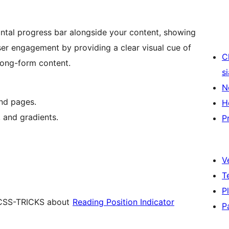
zontal progress bar alongside your content, showing
ser engagement by providing a clear visual cue of
C
 long-form content.
s
N
and pages.
H
 and gradients.
P
V
T
P
n CSS-TRICKS about
Reading Position Indicator
P